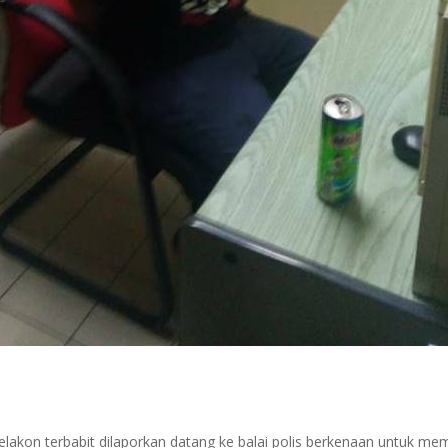
pelakon terbabit dilaporkan datang ke balai polis berkenaan untuk m