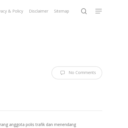
search
vacy & Policy
Disclaimer
Sitemap
Menu
No Comments
rang anggota polis trafik dan menendang