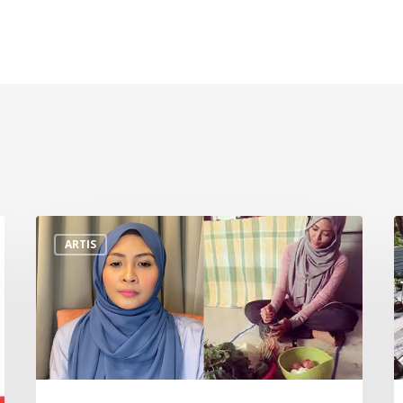
“Saya
D
ARTIS
Terpaksa
R
Berniaga
R
Pasar
S
Malam
M
Demi
J
Kelangsungan
1
Hidup”
S