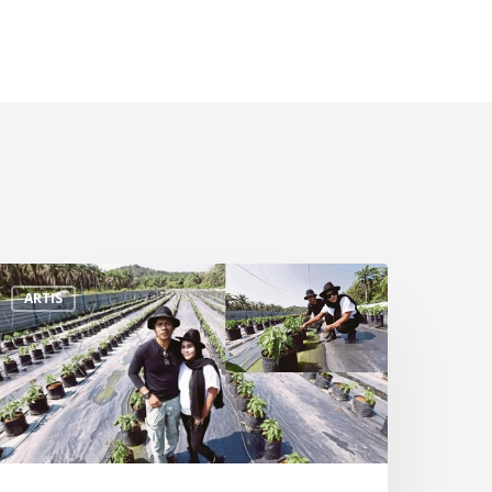
ulu
ARTIS
atu
ock,
ekarang
ampu
ana
00k
ebulan