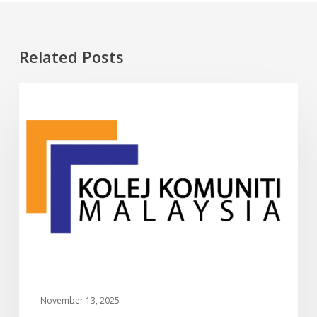
Related Posts
10
INFO
Kolej
Komuniti
Terbaik
di
Malaysia
(2025)
–
Panduan
Lengkap
Pelajar
Baru
November 13, 2025