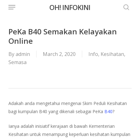
Menu
Skip
OH! INFOKINI
to
searc
main
content
PeKa B40 Semakan Kelayakan
Online
By
admin
March 2, 2020
Info
,
Kesihatan
,
Semasa
Adakah anda mengetahui mengenai Skim Peduli Kesihatan
bagi kumpulan B40 yang dikenali sebagai PeKa
B40
?
Ianya adalah inisiatif kerajaan di bawah Kementerian
Kesihatan untuk menampung keperluan kesihatan kumpulan