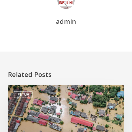
admin
Related Posts
Tips
PETUA
Persiapan
Menghadapi
Banjir