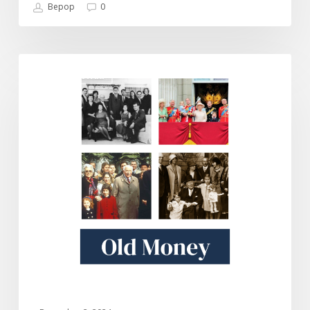
Bepop
0
Old
DOKUMENTARI
Money