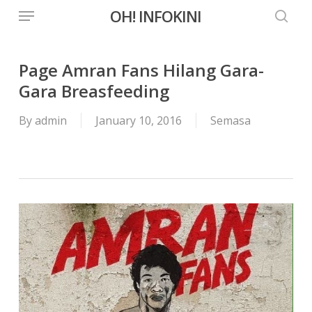
Menu
Skip
OH! INFOKINI
to
searc
main
content
Page Amran Fans Hilang Gara-
Gara Breasfeeding
By
admin
January 10, 2016
Semasa