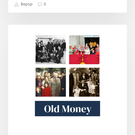
Bepop
0
Old
DOKUMENTARI
Money