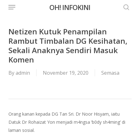
Menu
Skip
OH! INFOKINI
to
searc
main
content
Netizen Kutuk Penampilan
Rambut Timbalan DG Kesihatan,
Sekali Anaknya Sendiri Masuk
Komen
By
admin
November 19, 2020
Semasa
Orang kanan kepada DG Tan Sri. Dr Noor Hisyam, iaitu
Datuk Dr Rohaizat Yon menjadi m4ngsa ‘b0dy sh4ming’ di
laman sosial.