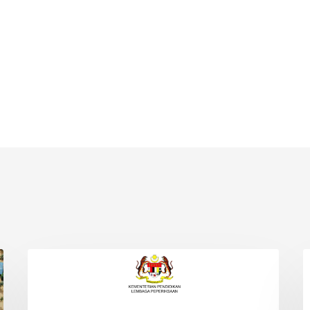
JADUAL
O
INFO
WAKTU
M
PEPERIKSAAN