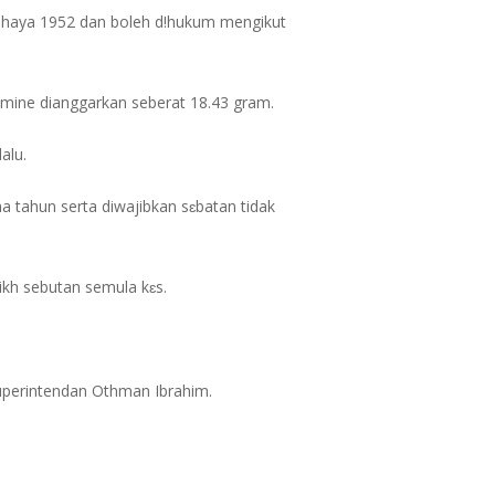
bahaya 1952 dan boleh d!hukum mengikut
amine dianggarkan seberat 18.43 gram.
alu.
a tahun serta diwajibkan sɛbatan tidak
kh sebutan semula kɛs.
uperintendan Othman Ibrahim.