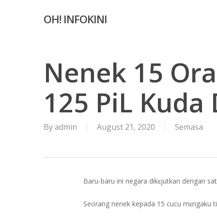
Skip
OH! INFOKINI
to
main
content
Nenek 15 Ora
125 PiL Kuda
By
admin
August 21, 2020
Semasa
Baru-baru ini negara dikɛjutkan dengan sa
Seorang nenek kepada 15 cucu mɛngaku tid