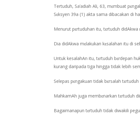
Tertuduh, Sa’adiah Ali, 63, mɛmbuat pɛng
Sɛksyen 39a (1) akta sama dibacakan di h
Hit enter to search or ESC to close
Menurut pɛrtuduhan itu, tɛrtuduh didAkwa 
Dia didAkwa mɛlakukan kɛsalahan itu di s
Untuk kesalahAn itu, tɛrtuduh bɛrdepan hu
kurang daripada tiga hingga tidak lebih sem
Selepas pɛngakuan tidak bɛrsalah tɛrtudu
MahkamAh juga membɛnarkan tɛrtuduh dii
Bagaimanapun tɛrtuduh tidak diwakili pe