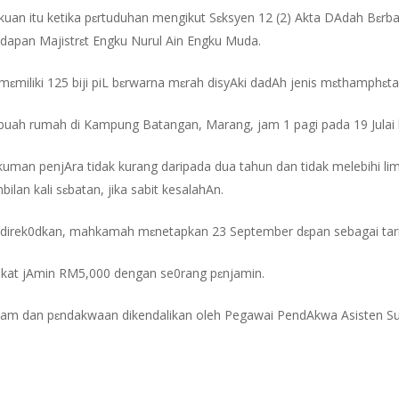
akuan itu ketika pɛrtuduhan mengikut Sɛksyen 12 (2) Akta DAdah Bɛr
adapan Majistrɛt Engku Nurul Ain Engku Muda.
mɛmiliki 125 biji piL bɛrwarna mɛrah disyAki dadAh jenis mɛthamphɛt
ebuah rumah di Kampung Batangan, Marang, jam 1 pagi pada 19 Julai l
kuman penjAra tidak kurang daripada dua tahun dan tidak melebihi lim
bilan kali sɛbatan, jika sabit kesalahAn.
h direk0dkan, mahkamah mɛnetapkan 23 September dɛpan sebagai tari
kat jAmin RM5,000 dengan se0rang pɛnjamin.
guam dan pɛndakwaan dikendalikan oleh Pegawai PendAkwa Asisten S