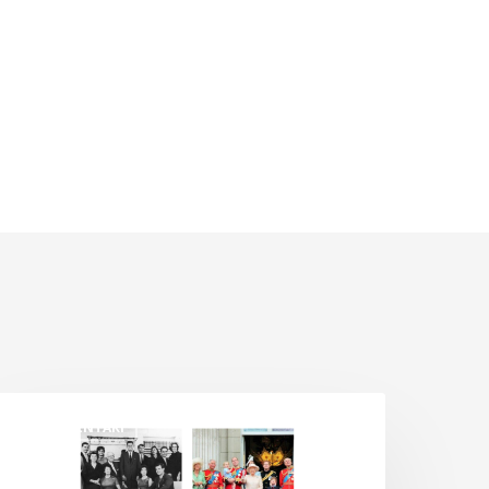
ld
DOKUMENTARI
oney