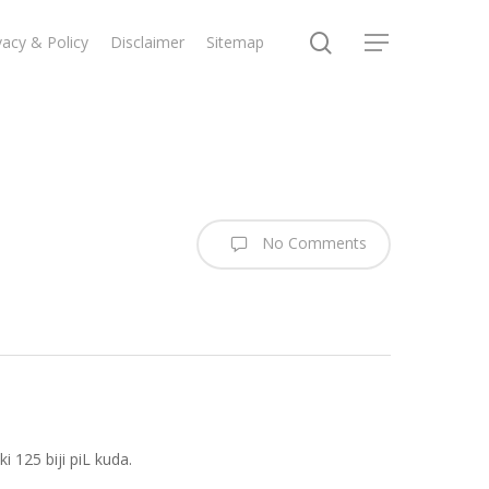
search
vacy & Policy
Disclaimer
Sitemap
Menu
No Comments
125 biji piL kuda.