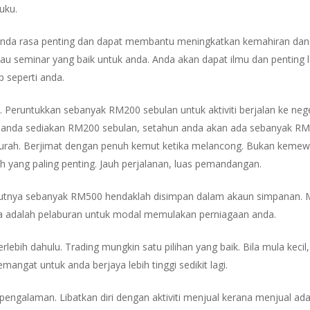
uku.
g anda rasa penting dan dapat membantu meningkatkan kemahiran dan
au seminar yang baik untuk anda. Anda akan dapat ilmu dan penting
 seperti anda.
 Peruntukkan sebanyak RM200 sebulan untuk aktiviti berjalan ke neger
Jika anda sediakan RM200 sebulan, setahun anda akan ada sebanyak R
urah. Berjimat dengan penuh kemut ketika melancong. Bukan kemewah
h yang paling penting. Jauh perjalanan, luas pemandangan.
njutnya sebanyak RM500 hendaklah disimpan dalam akaun simpanan. 
Ia adalah pelaburan untuk modal memulakan perniagaan anda.
erlebih dahulu. Trading mungkin satu pilihan yang baik. Bila mula kec
semangat untuk anda berjaya lebih tinggi sedikit lagi.
ngalaman. Libatkan diri dengan aktiviti menjual kerana menjual ada