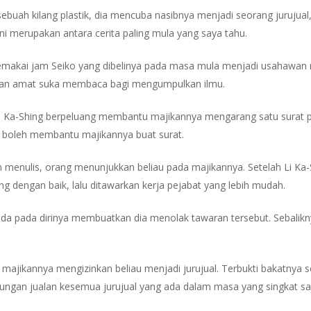
buah kilang plastik, dia mencuba nasibnya menjadi seorang jurujual, 
 ini merupakan antara cerita paling mula yang saya tahu.
emakai jam Seiko yang dibelinya pada masa mula menjadi usahawan
 dan amat suka membaca bagi mengumpulkan ilmu.
i Ka-Shing berpeluang membantu majikannya mengarang satu surat pen
g boleh membantu majikannya buat surat.
menulis, orang menunjukkan beliau pada majikannya. Setelah Li Ka-S
dengan baik, lalu ditawarkan kerja pejabat yang lebih mudah.
da pada dirinya membuatkan dia menolak tawaran tersebut. Sebalikn
 majikannya mengizinkan beliau menjadi jurujual. Terbukti bakatnya s
bungan jualan kesemua jurujual yang ada dalam masa yang singkat sa