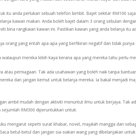
uk itu anda perlukan sebuah telefon bimbit. Bajet sekitar RM100 saja 
elanja kawan makan. Anda boleh bajet dalam 3 orang sebulan denga
iti bina rangkaian kawan ini. Pastikan kawan yang anda belanja itu 
ja orang yang entah apa-apa yang berfikiran negatif dan tidak punya il
a walaupun mereka lebih kaya kerana apa yang mereka tahu perlu menj
 atau perniagaan. Tak ada usahawan yang boleh naik tanpa bantuan 
mereka dan jangan kemut untuk belanja mereka. Ia bakal menjadi magn
angan ambil mudah dengan aktiviti menuntut ilmu untuk berjaya. Tak a
an sejumlah RM300 diperuntukkan untuk:
buku mengarut seperti surat khabar, novel, majalah mangga dan sebag
Baca betul-betul dan jangan sia-siakan wang yang dibelanjakan untuk 