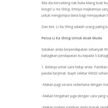
Bila dia bercadang nak buka kilang buat b
kongsi Li Ka Shing. Ertinya majikannya s
untuk mengumpul dana bagi menjayakan ha
Dan kini, Li Ka Shing adalah orang paling 
Petua Li Ka Shing Untuk Anak Muda
Katakan anda berpendapatan sebanyak RM2
bahagikan pendapatan itu kepada 5 bahagi
1. Belanja untuk sara hidup anda. Pastik
pandai berjimat. Bajet sekitar RM20 sehar
-Makan pagi secara sederhana dengan makan
-Makan tengahari juga dengan cara yang s
-Makan malam pastikan anda masak sendir