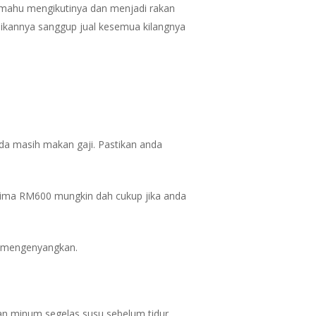
ng mahu mengikutinya dan menjadi rakan
jikannya sanggup jual kesemua kilangnya
a masih makan gaji. Pastikan anda
ksima RM600 mungkin dah cukup jika anda
up mengenyangkan.
n minum segelas susu sebelum tidur.