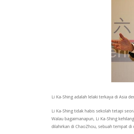
Li Ka-Shing adalah lelaki terkaya di Asia 
Li Ka-Shing tidak habis sekolah tetapi se
Walau bagaimanapun, Li Ka-Shing kehilang
Hit enter to search or ESC to close
dilahirkan di ChaoZhou, sebuah tempat di