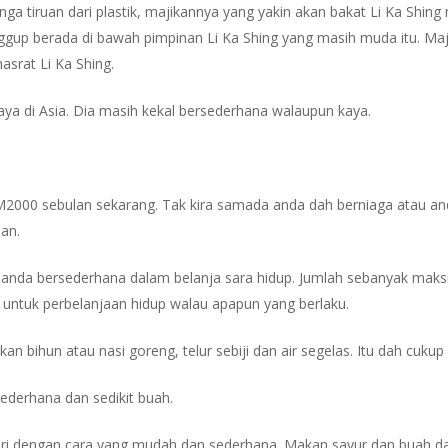
unga tiruan dari plastik, majikannya yang yakin akan bakat Li Ka Shi
anggup berada di bawah pimpinan Li Ka Shing yang masih muda itu. Ma
srat Li Ka Shing.
kaya di Asia. Dia masih kekal bersederhana walaupun kaya.
000 sebulan sekarang. Tak kira samada anda dah berniaga atau and
an.
an anda bersederhana dalam belanja sara hidup. Jumlah sebanyak ma
i untuk perbelanjaan hidup walau apapun yang berlaku.
 bihun atau nasi goreng, telur sebiji dan air segelas. Itu dah cuk
ederhana dan sedikit buah.
i dengan cara yang mudah dan sederhana. Makan sayur dan buah da