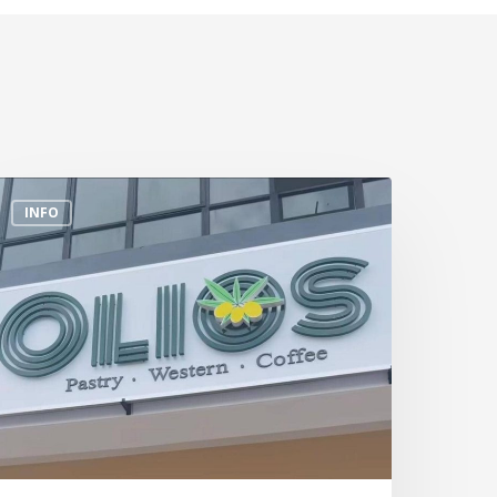
empat
INFO
akan
enarik
i
ekitar
ungai
uloh
Olios)