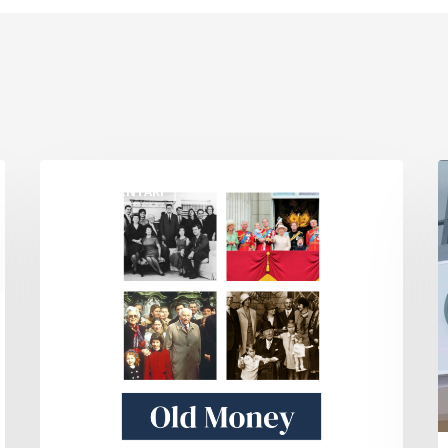
Old
T
DOKUMENTARI
Money
M
M
D
S
S
B
(