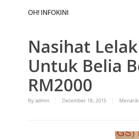
Skip
OH! INFOKINI
to
main
content
Nasihat Lelak
Untuk Belia 
RM2000
By
admin
December 18, 2015
Menarik