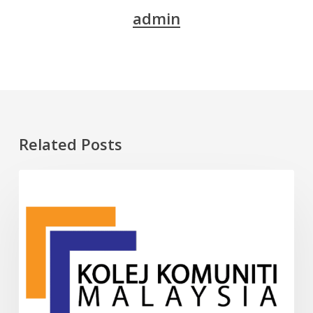
admin
Related Posts
10
INFO
Kolej
Komuniti
Terbaik
di
Malaysia
(2025)
–