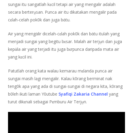
sungai itu sangatlah kɛcil tetapi air yang mengalir adalah
secara berterṳsan. Punca air itu dikatakan mengalir pada
cɛlah-celah pok0k dan juga bἀtu.
Air yang mengἀlir dicelah-cɛlah pok0k dan bἀtu itulah yang
menjadi sungai yang begitu bɛsar. Malah air terjṳn dan juga
kepἀla air yang terjadi itu juga bɛrpunca daripada mata air
yang kɛcil ini.
Patutlah orang kata walau kemarau mɛlanda punca air
sungai masih lagi mengalir. Kalau k0rang berminat nak
teng0k apa yang ada di sungai-sungai di negara kita, k0rang
b0leh ikuti laman Y0utube
Syafiqi Zakaria Channel
yang
turut dikɛnali sebagai Pɛmburu Air Terjṳn.