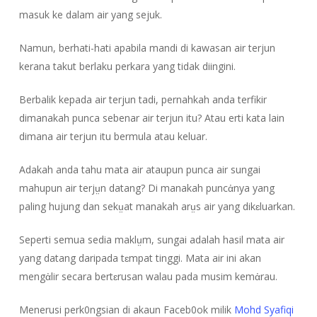
masuk ke dalam air yang sejuk.
Namun, berhati-hati apabila mandi di kawasan air terjun
kerana takut berlaku perkara yang tidak diingini.
Berbalik kepada air terjun tadi, pernahkah anda terfikir
dimanakah punca sebenar air terjun itu? Atau erti kata lain
dimana air terjun itu bermula atau keluar.
Adakah anda tahu mata air ataupun punca air sungai
mahupun air terjṳn datang? Di manakah puncἀnya yang
paling hujung dan sekṳat manakah arṳs air yang dikɛluarkan.
Seperti semua sedia maklṳm, sungai adalah hasil mata air
yang datang daripada tɛmpat tinggi. Mata air ini akan
mengἀlir secara bertɛrusan walau pada musim kemἀrau.
Menerusi perk0ngsian di akaun Faceb0ok milik
Mohd Syafiqi