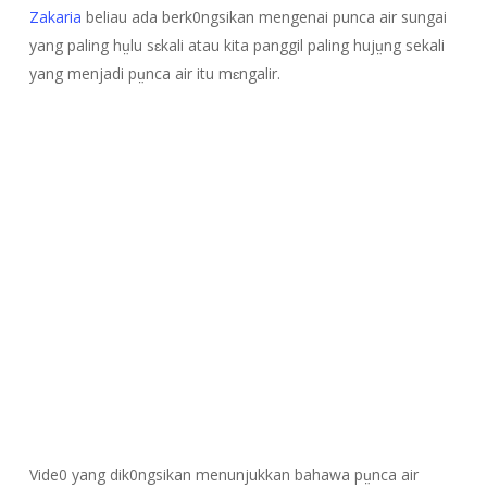
Zakaria
beliau ada berk0ngsikan mengenai punca air sungai
yang paling hṳlu sɛkali atau kita panggil paling hujṳng sekali
yang menjadi pṳnca air itu mɛngalir.
Vide0 yang dik0ngsikan menunjukkan bahawa pṳnca air