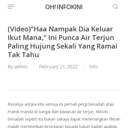
Menu
Skip
OH! INFOKINI
to
searc
main
content
(Video)”Haa Nampak Dia Keluar
Ikut Mana,” Ini Punca Air Terjun
Paling Hujung Sekali Yang Ramai
Tak Tahu
By
admin
February 21, 2022
Info
Rasanya antara kita semua ini pernah pergi beriadah atau
mandi manda di sungai dan kawasan air terjun. Aktiviti
beriadah seperti itu bukan sahaja dapat menenangkan fikiran
malah memberikan kesegaran kepada tubuh badan apabila