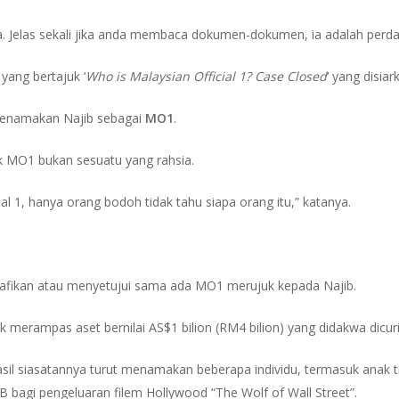
. Jelas sekali jika anda membaca dokumen-dokumen, ia adalah perda
yang bertajuk ‘
Who is Malaysian Official 1? Case Closed
‘ yang disia
menamakan Najib sebagai
MO1
.
lik MO1 bukan sesuatu yang rahsia.
ial 1, hanya orang bodoh tidak tahu siapa orang itu,” katanya.
fikan atau menyetujui sama ada MO1 merujuk kepada Najib.
 merampas aset bernilai AS$1 bilion (RM4 bilion) yang didakwa dicu
 siasatannya turut menamakan beberapa individu, termasuk anak tiri
bagi pengeluaran filem Hollywood “The Wolf of Wall Street”.