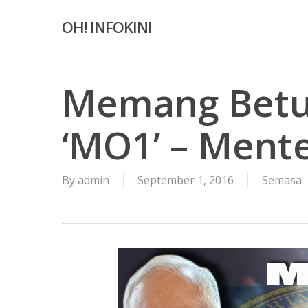
Skip
OH! INFOKINI
to
main
content
Memang Betul
‘MO1’ – Mente
By
admin
September 1, 2016
Semasa