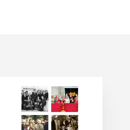
ld
DOKUMENTARI
oney