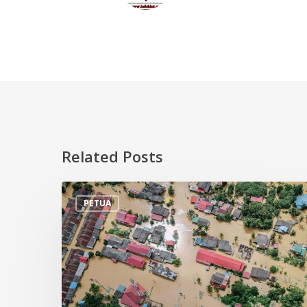
Related Posts
Tips
PETUA
Persiapan
Menghadapi
Banjir