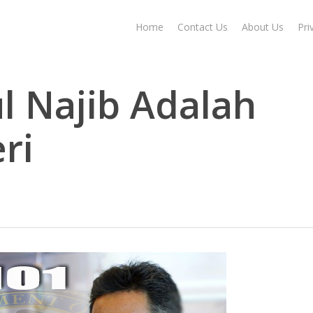
Home
Contact Us
About Us
Pri
 Najib Adalah
ri