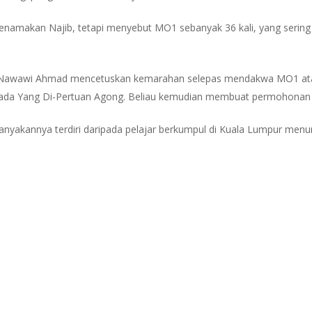
amakan Najib, tetapi menyebut MO1 sebanyak 36 kali, yang sering 
tuk Nawawi Ahmad mencetuskan kemarahan selepas mendakwa MO1 at
epada Yang Di-Pertuan Agong. Beliau kemudian membuat permohonan
anyakannya terdiri daripada pelajar berkumpul di Kuala Lumpur men