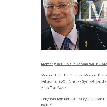
Hit enter to search or ESC to close
Memang Betul Najib Adalah ‘MO1’ – Me
Menteri di Jabatan Perdana Menteri, Datu
Kehakiman (DOJ) Amerika Syarikat dan di
Najib Tun Razak.
Pengarah Komunikasi Strategik Barisan Na
baru ini.