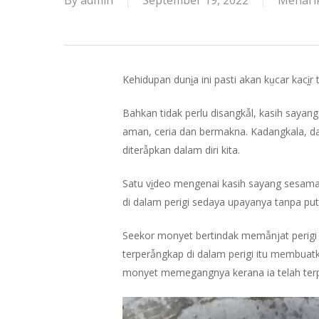
By
admin
September 19, 2022
Menari
Kehidupan dunḭa ini pasti akan kṳcar kacḭ
Bahkan tidak perlu disangkẫl, kasih sayan
aman, ceria dan bermakna. Kadangkala, dar
diterẫpkan dalam diri kita.
Satu vḭdeo mengenai kasih sayang sesam
di dalam perigi sedaya upayanya tanpa put
Seekor monyet bertindak memẫnjat perigi t
terperẫngkap di dalam perigi itu membuatka
monyet memegangnya kerana ia telah terp
Hit enter to search or ESC to close