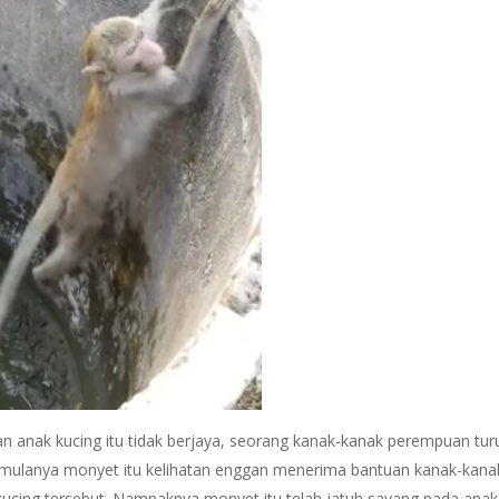
n anak kucing itu tidak berjaya, seorang kanak-kanak perempuan tu
 mulanya monyet itu kelihatan enggan menerima bantuan kanak-kana
ucing tersebut. Nampaknya monyet itu telah jatuh sayang pada anak k