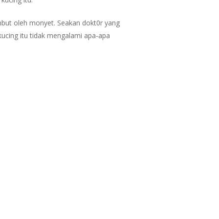
ambut oleh monyet. Seakan dokt0r yang
ucing itu tidak mengalami apa-apa