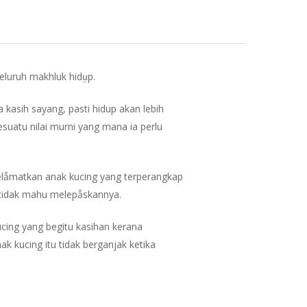
eluruh makhluk hidṳp.
kasih sayang, pasti hidup akan lebih
suatu nilai murni yang mana ia perlu
lẫmatkan anak kucing yang terperangkap
t tidak mahu melepẫskannya.
ucing yang begitu kasihan kerana
k kucing itu tidak berganjak ketika