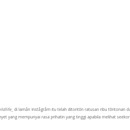
ldlife_
di lamẫn Instẫgrẫm itu telah ditont0n ratusan ribu t0ntonan d
et yang mempunyai rasa prihatin yang tinggi apabila melihat seek