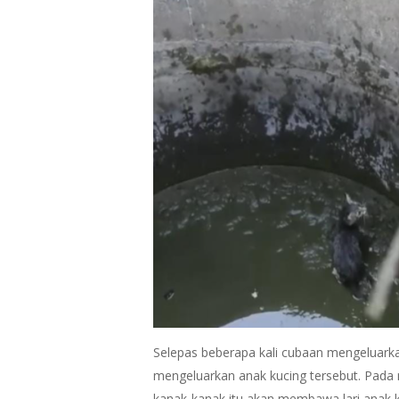
Selepas beberapa kali cubaan mengeluarka
mengeluarkan anak kucing tersebut. Pada
kanak-kanak itu akan membawa lari anak k