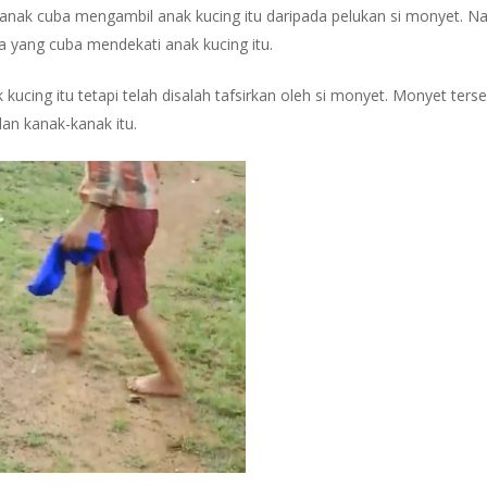
-kanak cuba mengambil anak kucing itu daripada pelukan si monyet. 
yang cuba mendekati anak kucing itu.
ing itu tetapi telah disalah tafsirkan oleh si monyet. Monyet terseb
an kanak-kanak itu.