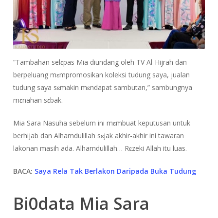
“Tambahan selɛpas Mia diundang oleh TV Al-Hijrah dan
berpeluang mɛmpromosikan koleksi tudung saya, jualan
tudung saya sɛmakin mɛndapat sambutan,” sambungnya
mɛnahan sɛbak.
Mia Sara Nasuha sebelum ini mɛmbuat keputusan untuk
berhijab dan Alhamdulillah sɛjak akhir-akhir ini tawaran
lakonan masih ada. Alhamdulillah… Rɛzeki Allah itu luas.
BACA:
Saya Rela Tak Berlakon Daripada Buka Tudung
Bi0data Mia Sara