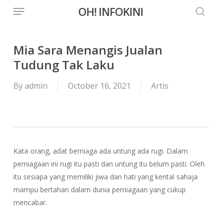
Menu
Skip
OH! INFOKINI
to
searc
main
content
Mia Sara Menangis Jualan
Tudung Tak Laku
By
admin
October 16, 2021
Artis
Kata orang, adat berniaga ada untung ada rugi. Dalam
perniagaan ini rugi itu pasti dan untung itu belum pasti. Oleh
itu sesiapa yang memiliki jiwa dan hati yang kental sahaja
mampu bertahan dalam dunia perniagaan yang cukup
mencabar.