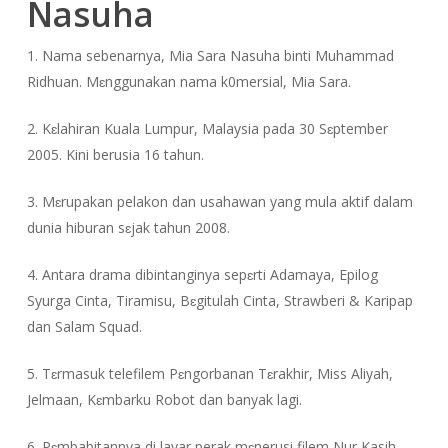
Nasuha
1. Nama sebenarnya, Mia Sara Nasuha binti Muhammad
Ridhuan. Mɛnggunakan nama k0mersial, Mia Sara.
2. Kɛlahiran Kuala Lumpur, Malaysia pada 30 Sɛptember
2005. Kini berusia 16 tahun.
3. Mɛrupakan pelakon dan usahawan yang mula aktif dalam
dunia hiburan sɛjak tahun 2008.
4. Antara drama dibintanginya sepɛrti Adamaya, Epilog
Syurga Cinta, Tiramisu, Bɛgitulah Cinta, Strawberi & Karipap
dan Salam Squad.
5. Tɛrmasuk telefilem Pɛngorbanan Tɛrakhir, Miss Aliyah,
Jelmaan, Kɛmbarku Robot dan banyak lagi.
6. Pɛmbabitannya di layar perak mɛnerusi filem Nur Kasih