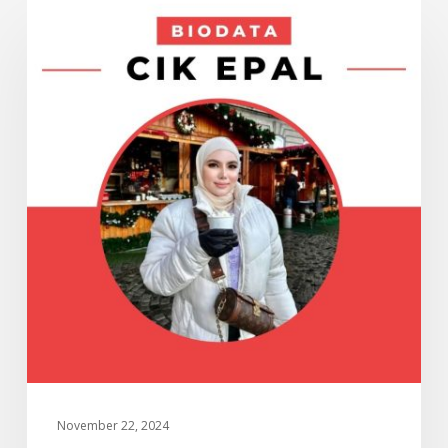
Biodata
ARTIS
Cik
Epal,
Nama
Sebenar
dan
Tarikh
Lahir
November 22, 2024