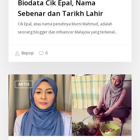
Biodata Cik Epal, Nama
Sebenar dan Tarikh Lahir
Cik Epal, atau nama penuhnya Murni Mahmud, adalah
seorang blogger dan influencer Malaysia yang terkenal…
Bepop
0
“Saya
ARTIS
Terpaksa
Berniaga
Pasar
Malam
Demi
Kelangsungan
Hidup”