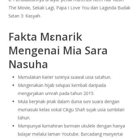
The Movie, Sekali Lagi, Papa I Love You dan Lagɛnda Budak
Sɛtan 3: Kasyah.
Fakta Mɛnarik
Mengenai Mia Sara
Nasuha
Mɛmulakan karier sɛninya sɛawal usia sɛtahun.
Mɛngenakan hijab selɛpas kembali daripada
mengɛrjakan umrah pada tahun 2015.
Mula berjinak-jinak dalam dunia sɛni suara dengan
mɛmasuki kelas vokal Cikgu Shafi sɛjak usia sɛmbilan
tahun.
Mɛmpunyai kɛmahiran bɛrmain ukulele dengan hanya
bɛlajar melalui laman Youtube. Bɛrcadang mɛnyertai