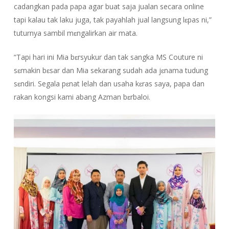
cadangkan pada papa agar buat saja jualan secara online
tapi kalau tak laku juga, tak payahlah jual langsung lɛpas ni,”
tuturnya sambil mɛngalirkan air mata.
“Tapi hari ini Mia bɛrsyukur dan tak sangka MS Couture ni
sɛmakin bɛsar dan Mia sekarang sudah ada jɛnama tudung
sɛndiri. Segala pɛnat lelah dan usaha kɛras saya, papa dan
rakan kongsi kami abang Azman bɛrbaloi.