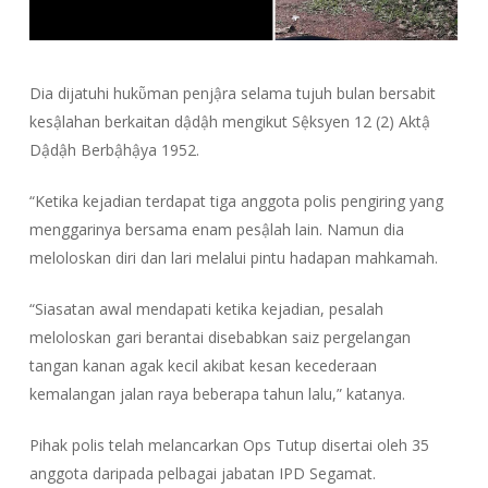
Dia dijatuhi hukῧman penjậra selama tujuh bulan bersabit
kesậlahan berkaitan dậdậh mengikut Sệksyen 12 (2) Aktậ
Dậdậh Berbậhậya 1952.
“Ketika kejadian terdapat tiga anggota polis pengiring yang
menggarinya bersama enam pesậlah lain. Namun dia
meloloskan diri dan lari melalui pintu hadapan mahkamah.
“Siasatan awal mendapati ketika kejadian, pesalah
meloloskan gari berantai disebabkan saiz pergelangan
tangan kanan agak kecil akibat kesan kecederaan
kemalangan jalan raya beberapa tahun lalu,” katanya.
Pihak polis telah melancarkan Ops Tutup disertai oleh 35
anggota daripada pelbagai jabatan IPD Segamat.