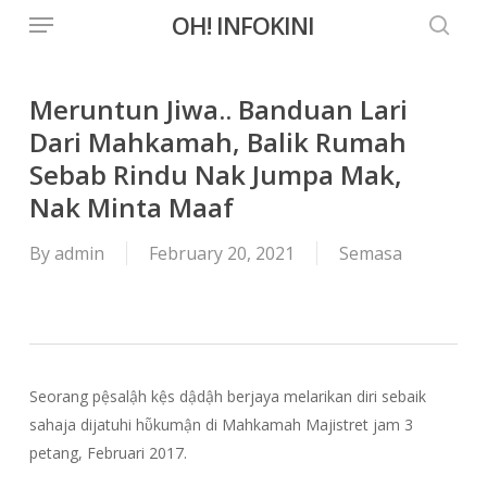
Menu
Skip
OH! INFOKINI
to
searc
main
content
Meruntun Jiwa.. Banduan Lari
Dari Mahkamah, Balik Rumah
Sebab Rindu Nak Jumpa Mak,
Nak Minta Maaf
By
admin
February 20, 2021
Semasa
Seorang pệsalậh kệs dậdậh berjaya melarikan diri sebaik
sahaja dijatuhi hῧkumận di Mahkamah Majistret jam 3
petang, Februari 2017.