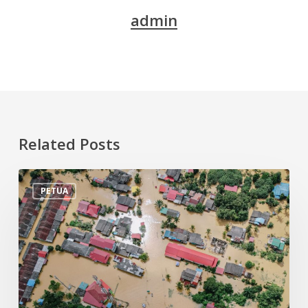
admin
Related Posts
Tips
PETUA
Persiapan
Menghadapi
Banjir