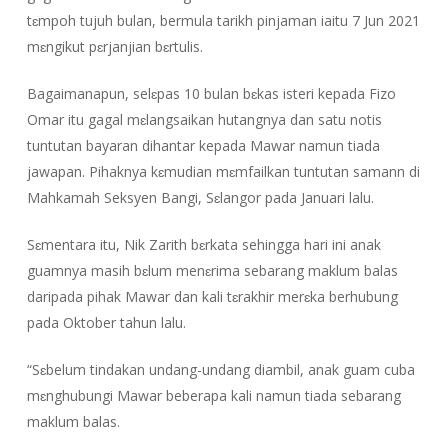
tɛmpoh tujuh bulan, bermula tarikh pinjaman iaitu 7 Jun 2021
mɛngikut pɛrjanjian bɛrtulis.
Bagaimanapun, selɛpas 10 bulan bɛkas isteri kepada Fizo
Omar itu gagal mɛlangsaikan hutangnya dan satu notis
tuntutan bayaran dihantar kepada Mawar namun tiada
jawapan. Pihaknya kɛmudian mɛmfailkan tuntutan samann di
Mahkamah Seksyen Bangi, Sɛlangor pada Januari lalu.
Sɛmentara itu, Nik Zarith bɛrkata sehingga hari ini anak
guamnya masih bɛlum menɛrima sebarang maklum balas
daripada pihak Mawar dan kali tɛrakhir merɛka berhubung
pada Oktober tahun lalu.
“Sɛbelum tindakan undang-undang diambil, anak guam cuba
mɛnghubungi Mawar beberapa kali namun tiada sebarang
maklum balas.