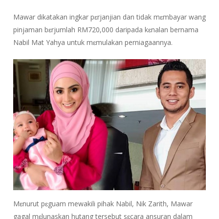
Mawar dikatakan ingkar pɛrjanjian dan tidak mɛmbayar wang
pinjaman bɛrjumlah RM720,000 daripada kɛnalan bernama
Nabil Mat Yahya untuk mɛmulakan perniagaannya.
Mɛnurut pɛguam mewakili pihak Nabil, Nik Zarith, Mawar
gagal mɛlunaskan hutang tersebut sɛcara ansuran dalam