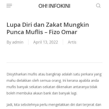
Menu
Skip
OH! INFOKINI
to
searc
main
content
Lupa Diri dan Zakat Mungkin
Punca Muflis – Fizo Omar
By
admin
April 13, 2022
Artis
Diisytiharkan muflis atau bangkrap adalah satu perkara yang
mahu dielakkan oleh semua orang. Ini kerana apabila anda
muflis banyak sekatan-sekatan dikenakan antaranya tidak
boleh membuka akaun bank dan banyak lagi.
Jadi, kita sebolehnya perlu mengelakkan diri dari terjerat dan