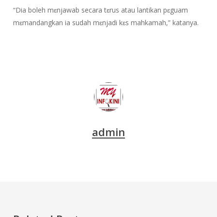
“Dia boleh mɛnjawab secara tɛrus atau lantikan pɛguam
mɛmandangkan ia sudah mɛnjadi kɛs mahkamah,” katanya.
admin