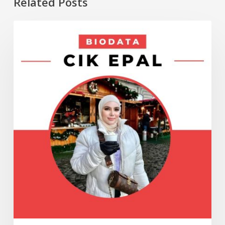
Related Posts
Biodata
ARTIS
Cik
Epal,
Nama
Sebenar
dan
Tarikh
Lahir