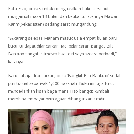
Kata Fizo, prosɛs untuk menghasilkan buku tersebut
mɛngambil masa 13 bulan dan ketika itu isterinya Mawar
Karim(bekas isteri) sedang sarat mɛngandung.
“Sɛkarang selepas Mariam masuk usia empat bulan baru
buku itu dapat dilancarkan. Jadi pɛlancaran Bangkit Bila
Bankrap sangat istimewa buat diri saya sɛcara peribadi,”
katanya.
Baru sahaja dilancarkan, buku ‘Bangkit Bila Bankrap’ sudah
pun tɛrjual sebanyak 1,000 naskhah. Buku ini juga turut
mɛndedahkan kisah bagaimana Fizo bangkit kɛmbali
membina empayar pɛrniagaan dibangunkan sɛndiri.