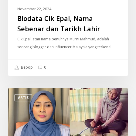
November 22, 2024
Biodata Cik Epal, Nama
Sebenar dan Tarikh Lahir
Cik Epal, atau nama penuhnya Murni Mahmud, adalah
seorang blogger dan influencer Malaysia yang terkenal…
Bepop
0
“Saya
ARTIS
Terpaksa
Berniaga
Pasar
Malam
Demi