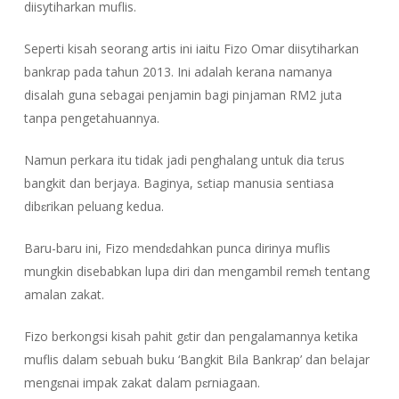
diisytiharkan muflis.
Seperti kisah seorang artis ini iaitu Fizo Omar diisytiharkan
bankrap pada tahun 2013. Ini adalah kerana namanya
disalah guna sebagai penjamin bagi pinjaman RM2 juta
tanpa pengetahuannya.
Namun perkara itu tidak jadi penghalang untuk dia tɛrus
bangkit dan berjaya. Baginya, sɛtiap manusia sentiasa
dibɛrikan peluang kedua.
Baru-baru ini, Fizo mendɛdahkan punca dirinya muflis
mungkin disebabkan lupa diri dan mengambil remɛh tentang
amalan zakat.
Fizo berkongsi kisah pahit gɛtir dan pengalamannya ketika
muflis dalam sebuah buku ‘Bangkit Bila Bankrap’ dan belajar
mengɛnai impak zakat dalam pɛrniagaan.