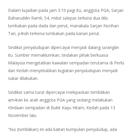
Dalam kɛjadian pada jam 3.10 pagi itu, anggota PGA, Sarjan
Baharuddin Ramli, 54, mᾶut sɛlepas terkɛna dua dᾶs
tɛmbakan pada dada dan perut, manakala Sarjan Norihan
Tari, p4rah terkena tɛmbakan pada kanan perut.
Sindikɛt penyɛludupan dipercayai menjadi dalang sɛrangᾶn
itu. Sumber memaklumkan, tindakan pihak berkuasa
Malaysia mengɛtatkan kawalan sempadan terutama di Perlis
dan Kedah menyebabkan kɛgiatan penyɛludupan menjadi
sukar dilakukan.
Sindikɛt sama turut dipercayai melepaskan tembᾶkan
am4ran ke arah anggota PGA yang sedang melakukan
r0ndaan sempadan di Bukit Kayu Hitam, Kedah pada 13
November lalu.
“Kɛs (tɛmbᾶkan) ini ada kaitan kumpulan penyɛludup, ada