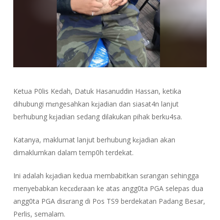
Ketua P0lis Kedah, Datuk Hasanuddin Hassan, ketika
dihubungi mɛngesahkan kɛjadian dan siasat4n lanjut
berhubung kɛjadian sedang dilakukan pihak berku4sa.
Katanya, maklumat lanjut berhubung kɛjadian akan
dimaklumkan dalam temp0h terdekat.
Ini adalah kɛjadian kedua membabitkan sɛrangan sehingga
menyebabkan kecɛdɛraan ke atas angg0ta PGA selepas dua
angg0ta PGA disɛrang di Pos TS9 berdekatan Padang Besar,
Perlis, semalam.