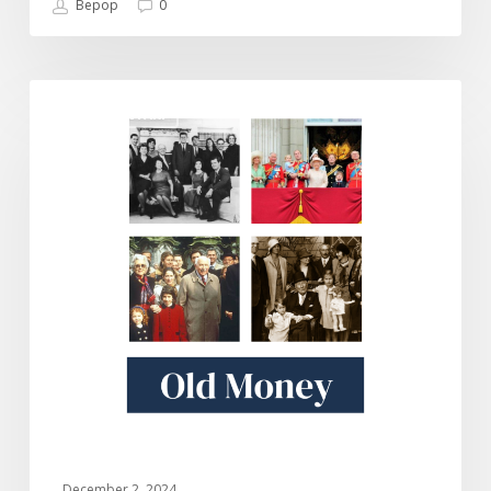
Bepop
0
Old
DOKUMENTARI
Money
December 2, 2024