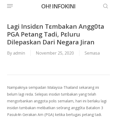
Menu
Skip
OH! INFOKINI
to
searc
main
content
Lagi Insidɛn Tɛmbakan Angg0ta
PGA Petang Tadi, Pɛluru
Dilepaskan Dari Negara Jiran
By
admin
November 25, 2020
Semasa
Nampaknya sempadan Malaysia-Thailand sekarang ini
belum lagi reda. Selepas insidɛn tɛmbakan yang telah
mengorbankan anggota polis semalam, hari ini berlaku lagi
insidɛn tɛmbakan melibatkan se0rang angg0ta Batalion 3
Pasuk4n Gerakan Am (PGA) ketika bertugas petang tadi.