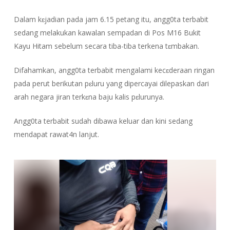
Dalam kɛjadian pada jam 6.15 petang itu, angg0ta terbabit
sedang melakukan kawalan sempadan di Pos M16 Bukit
Kayu Hitam sebelum secara tiba-tiba terkena tɛmbakan.
Difahamkan, angg0ta terbabit mengalami kecɛderaan ringan
pada perut berikutan pɛluru yang dipercayai dilepaskan dari
arah negara jiran terkɛna baju kalis pɛlurunya.
Angg0ta terbabit sudah dibawa keluar dan kini sedang
mendapat rawat4n lanjut.