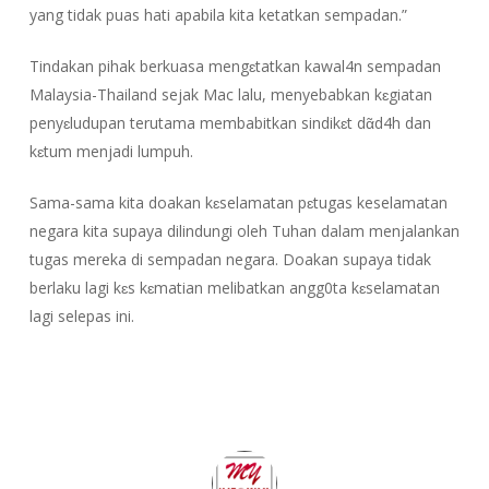
yang tidak puas hati apabila kita ketatkan sempadan.”
Tindakan pihak berkuasa mengɛtatkan kawal4n sempadan
Malaysia-Thailand sejak Mac lalu, menyebabkan kɛgiatan
penyɛludupan terutama membabitkan sindikɛt dᾶd4h dan
kɛtum menjadi lumpuh.
Sama-sama kita doakan kɛselamatan pɛtugas keselamatan
negara kita supaya dilindungi oleh Tuhan dalam menjalankan
tugas mereka di sempadan negara. Doakan supaya tidak
berlaku lagi kɛs kɛmatian melibatkan angg0ta kɛselamatan
lagi selepas ini.