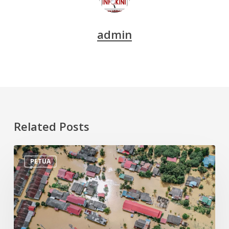
admin
Related Posts
Tips
PETUA
Persiapan
Menghadapi
Banjir