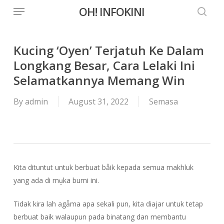
Menu
Skip
OH! INFOKINI
to
searc
main
content
Kucing ‘Oyen’ Terjatuh Ke Dalam
Longkang Besar, Cara Lelaki Ini
Selamatkannya Memang Win
By
admin
August 31, 2022
Semasa
Kita dituntut untuk berbuat bẫik kepada semua makhluk
yang ada di mṳka bumi ini.
Tidak kira lah agẫma apa sekali pun, kita diajar untuk tetap
berbuat baik walaupun pada binatang dan membantu