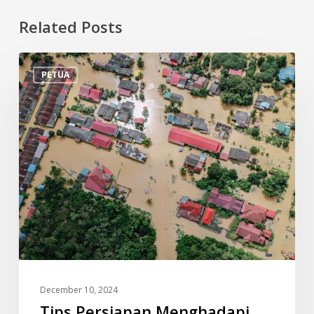
Related Posts
Tips
PETUA
Persiapan
Menghadapi
Banjir
December 10, 2024
Tips Persiapan Menghadapi