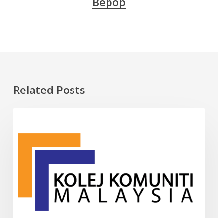
Bepop
Related Posts
10
INFO
Kolej
Komuniti
Terbaik
di
Malaysia
(2025)
–
Panduan