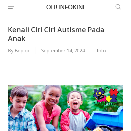
Menu
Skip
OH! INFOKINI
to
searc
main
content
Kenali Ciri Ciri Autisme Pada
Anak
By
Bepop
September 14, 2024
Info