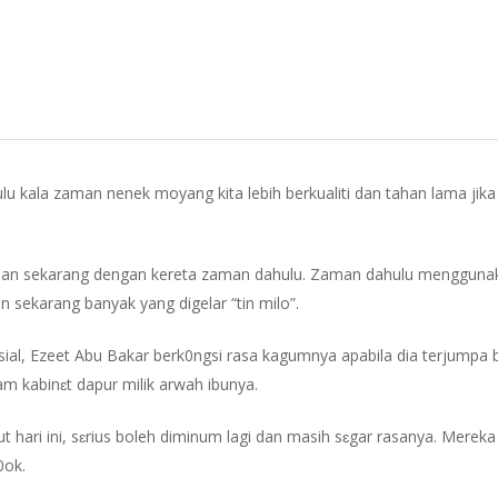
ulu kala zaman nenek moyang kita lebih berkualiti dan tahan lama j
aman sekarang dengan kereta zaman dahulu. Zaman dahulu menggunak
 sekarang banyak yang digelar “tin milo”.
sial, Ezeet Abu Bakar berk0ngsi rasa kagumnya apabila dia terjump
am kabinɛt dapur milik arwah ibunya.
 hari ini, sɛrius boleh diminum lagi dan masih sɛgar rasanya. Mereka 
0ok.