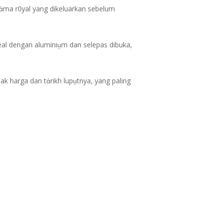
nἀma r0yal yang dikeluarkan sebelum
seal dengan aluminiṳm dan selepas dibuka,
 harga dan tἀrikh lupṳtnya, yang paling