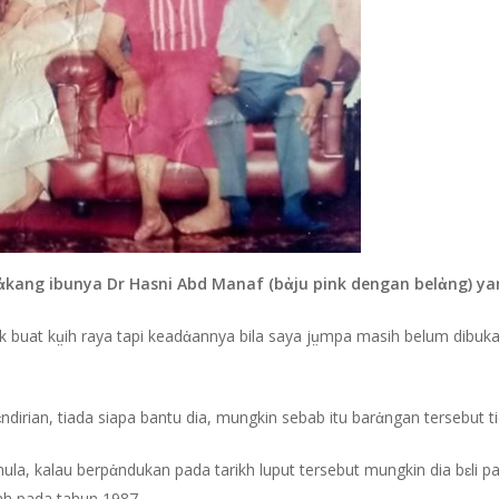
 belἀkang ibunya Dr Hasni Abd Manaf (bἀju pink dengan belἀng) 
uk buat kṳih raya tapi keadἀannya bila saya jṳmpa masih belum dibu
ɛndirian, tiada siapa bantu dia, mungkin sebab itu barἀngan tersebut ti
a, kalau berpἀndukan pada tarikh luput tersebut mungkin dia bɛli p
h pada tahun 1987.