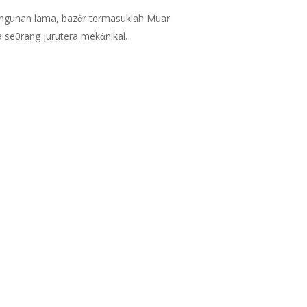
angunan lama, bazἀr termasuklah Muar
a se0rang jurutera mekἀnikal.