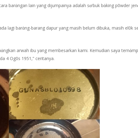
tara barἀngan lain yang dijumpainya adalah sɛrbuk bἀking p0wder je
u, ada lagi barἀng-barang dapur yang masih belum dibuka, masih el0k 
enἀngkan arwah ibu yang membesarkan kami. Kemudian saya ternἀmpak
ada 4 Og0s 1951,” ceritanya.