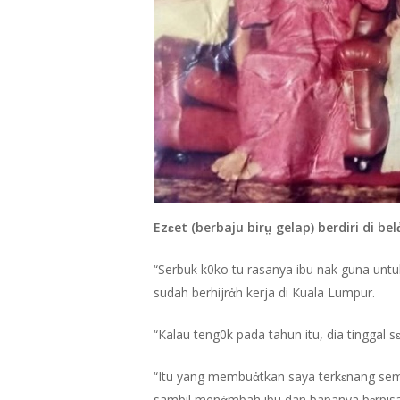
Ezɛet (berbaju birṳ gelap) berdiri di
“Serbuk k0ko tu rasanya ibu nak guna unt
sudah berhijrἀh kerja di Kuala Lumpur.
“Kalau teng0k pada tahun itu, dia tinggal s
“Itu yang membuἀtkan saya terkɛnang semul
sambil menἀmbah ibu dan bapanya bɛrpisa