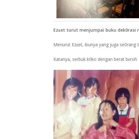
Ezɛet turut menjumpai buku dek0rasi m
Menurut Ezɛet, ibunya yang juga se0rang 
Katanya, serbuk k0ko dengan berat bɛrsih