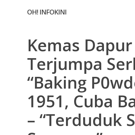
Skip
OH! INFOKINI
to
main
content
Kemas Dapur
Terjumpa Ser
“Baking P0wd
1951, Cuba Ba
– “Terduduk 