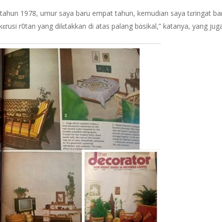
tahun 1978, umur saya baru empat tahun, kemudian saya tɛringat b
rusi r0tan yang dilɛtakkan di atas palang bἀsikal,” katanya, yang jug