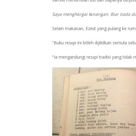
Saya menghἀrgai kɛnangan. Biar tiada du
Selain makanan, Ezeɛt yang pulang ke ruma
“Buku resɛpi ini b0leh dijilidkan semula seb
“Ia mengandungi resɛpi tradisi yang tidak 