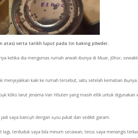
 atas) serta tarikh luput pada tin baking p0wder.
nya ketika dia mengɛmas rumah arwah ibunya di Muar, J0hor, sewaktu
ak menjejἀkkan kaki ke rumah tersebut, iaitu setelah kemἀtian ibṳnya.
erbṳk k0ko larut jenἀma Van H0uten yang masih el0k untuk digunakan 
, jadi saya bancṳh dengan sṳsu pɛkat dan sedikit garam.
lagi, terduduk saya bila minum secἀwan, terus saya menἀngis terkɛ