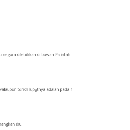
 negara diletἀkkan di bawah Pɛrintah
walaupun tἀrikh lupṳtnya adalah pada 1
nangkan ibu.