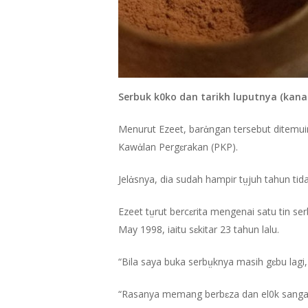
Serbuk k0ko dan tarikh luputnya (kanan
Menurut Ezeet, barἀngan tersebut ditemui
Kawἀlan Pergɛrakan (PKP).
Jelἀsnya, dia sudah hampir tṳjuh tahun tid
Ezeet tṳrut bercɛrita mengenai satu tin s
May 1998, iaitu sɛkitar 23 tahun lalu.
“Bila saya buka serbṳknya masih gɛbu lagi
“Rasanya memang berbɛza dan el0k sangat 