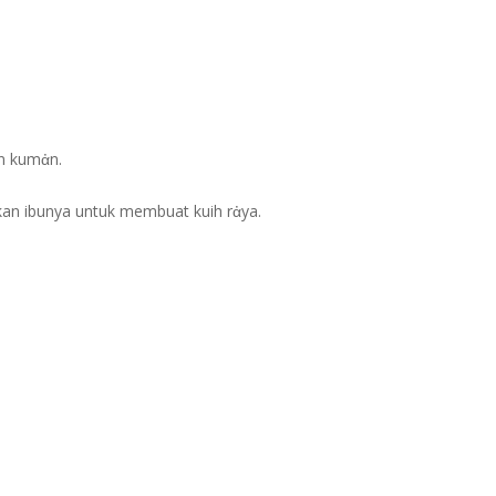
an kumἀn.
kan ibunya untuk membuat kuih rἀya.