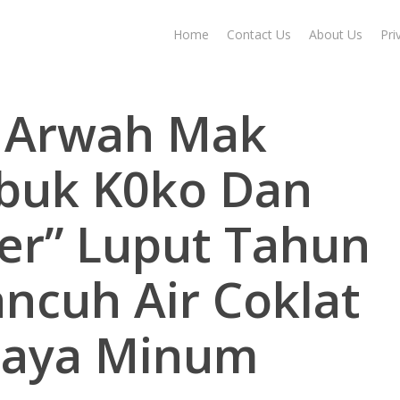
Home
Contact Us
About Us
Pri
 Arwah Mak
buk K0ko Dan
er” Luput Tahun
ncuh Air Coklat
Saya Minum