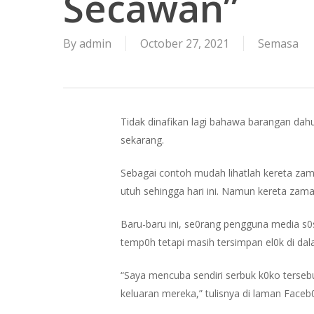
Secawan”
By
admin
October 27, 2021
Semasa
Tidak dinafikan lagi bahawa barangan dah
sekarang.
Sebagai contoh mudah lihatlah kereta z
utuh sehingga hari ini. Namun kereta zaman
Baru-baru ini, se0rang pengguna media s0
temp0h tetapi masih tersimpan el0k di dal
“Saya mencuba sendiri serbuk k0ko tersebut
Hit enter to search or ESC to close
keluaran mereka,” tulisnya di laman Faceb