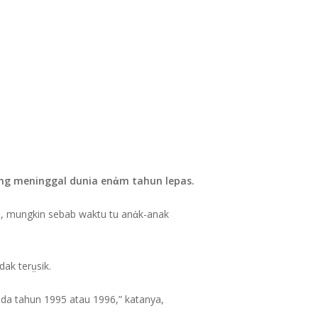
yang meninggal dunia enἀm tahun lepas.
ka, mungkin sebab waktu tu anἀk-anak
dak terṳsik.
ada tahun 1995 atau 1996,” katanya,