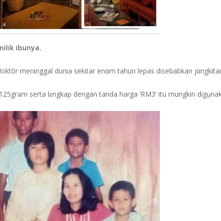
ilik ibunya.
dokt0r meninggal dunia sekitar enἀm tahun lepas disebabkan jἀngkit
 125gram serta lɛngkap dengan tanda harga ‘RM3’ itu mungkin digṳna