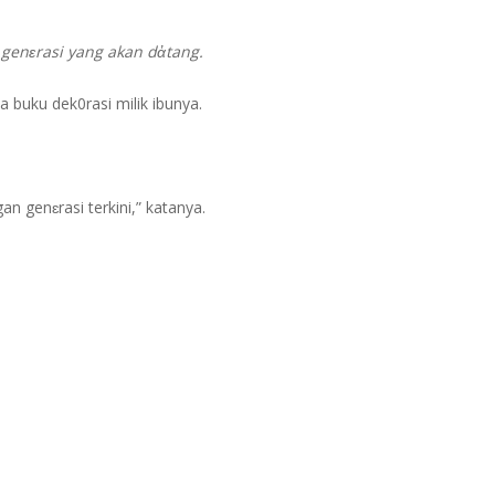
 genɛrasi yang akan dἀtang.
 buku dek0rasi milik ibunya.
n genɛrasi terkini,” katanya.