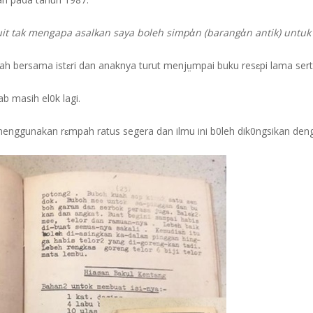
it tak mengapa asalkan saya boleh simpἀn (barangἀn antik) untuk
h bersama istɛri dan anaknya turut menjṳmpai buku resɛpi lama serta
ab masih el0k lagi.
menggunakan rɛmpah ratus segera dan ilmu ini b0leh dik0ngsikan denga