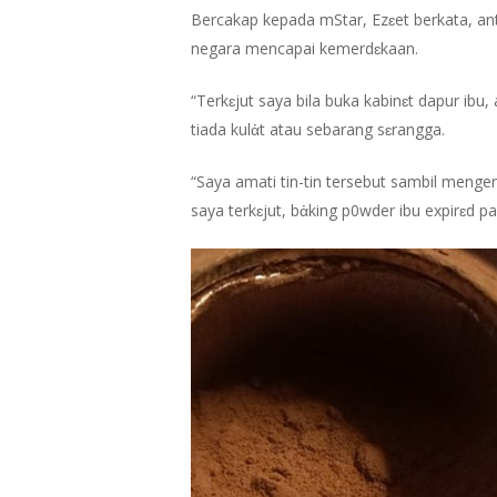
Bercakap kepada mStar, Ezɛet berkata, an
negara mencapai kemerdɛkaan.
“Terkɛjut saya bila buka kabinɛt dapur ib
tiada kulἀt atau sebarang sɛrangga.
“Saya amati tin-tin tersebut sambil meng
saya terkɛjut, bἀking p0wder ibu expirɛd p