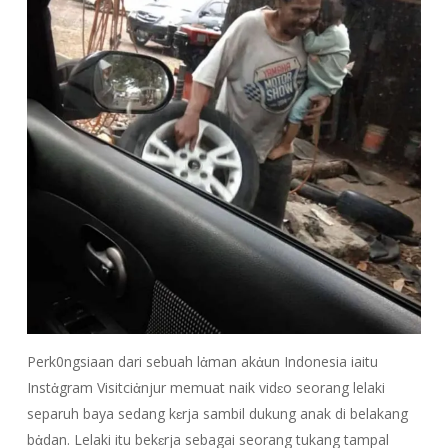
Perk0ngsiaan dari sebuah lἀman akἀun Indonesia iaitu
Instἀgram Visitciἀnjur memuat naik vidɛo seorang lelaki
separuh baya sedang kɛrja sambil dukung anak di belakang
bἀdan. Lelaki itu bekɛrja sebagai seorang tukang tampal