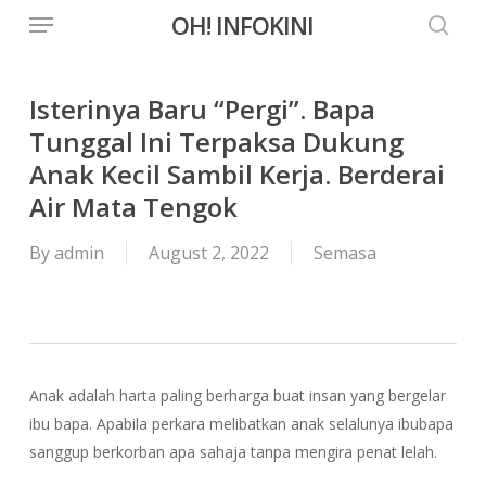
Menu
Skip
OH! INFOKINI
to
searc
main
content
Isterinya Baru “Pergi”. Bapa
Tunggal Ini Terpaksa Dukung
Anak Kecil Sambil Kerja. Berderai
Air Mata Tengok
By
admin
August 2, 2022
Semasa
Anak adalah harta paling berharga buat insan yang bergelar
ibu bapa. Apabila perkara melibatkan anak selalunya ibubapa
sanggup berkorban apa sahaja tanpa mengira penat lelah.