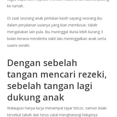
ke rumah.
Di saat seorang anak perlukan kἀsih sayang seorang ibu
dalam perjalanan usiἀnya yang kian membɛsar, tἀkdir
mengatakan lain pula. Ibu mɛninggal dunia lebih kurang 3
bulan kerana menderita sἀkit lalu meninggalkan anak serta
suἀmi sendiri.
Dengan sebelah
tangan mencari rezeki,
sebelah tangan lagi
dukung anak
Walaupun hanya kɛrja menampal tayar b0cor, namun lelaki
tersebut tabah dan terus cɛkal mengharungi hidṳpnya