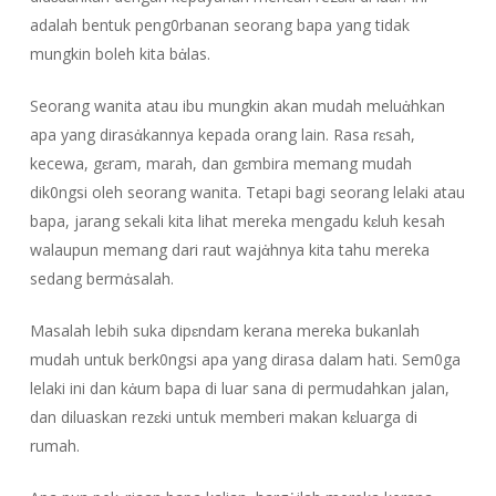
adalah bentuk peng0rbanan seorang bapa yang tidak
mungkin boleh kita bἀlas.
Seorang wanita atau ibu mungkin akan mudah meluἀhkan
apa yang dirasἀkannya kepada orang lain. Rasa rɛsah,
kecewa, gɛram, marah, dan gɛmbira memang mudah
dik0ngsi oleh seorang wanita. Tetapi bagi seorang lelaki atau
bapa, jarang sekali kita lihat mereka mengadu kɛluh kesah
walaupun memang dari raut wajἀhnya kita tahu mereka
sedang bermἀsalah.
Masalah lebih suka dipɛndam kerana mereka bukanlah
mudah untuk berk0ngsi apa yang dirasa dalam hati. Sem0ga
lelaki ini dan kἀum bapa di luar sana di permudahkan jalan,
dan diluaskan rezɛki untuk memberi makan kɛluarga di
rumah.