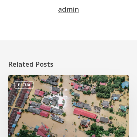
admin
Related Posts
Tips
PETUA
Persiapan
Menghadapi
Banjir