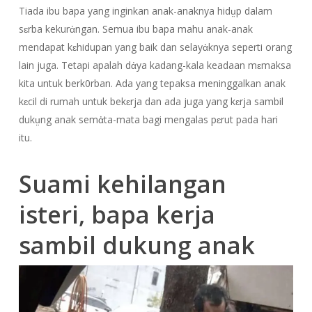
Tiada ibu bapa yang inginkan anak-anaknya hidṳp dalam
sɛrba kekurἀngan. Semua ibu bapa mahu anak-anak
mendapat kɛhidupan yang baik dan selayἀknya seperti orang
lain juga. Tetapi apalah dἀya kadang-kala keadaan mɛmaksa
kita untuk berk0rban. Ada yang tepaksa meninggalkan anak
kɛcil di rumah untuk bekɛrja dan ada juga yang kɛrja sambil
dukṳng anak semἀta-mata bagi mengalas pɛrut pada hari
itu.
Suami kehilangan
isteri, bapa kerja
sambil dukung anak