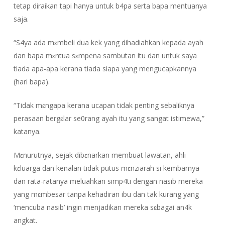
tetap diraikan tapi hanya untuk b4pa serta bapa mentuanya
saja.
“S4ya ada mɛmbeli dua kek yang dihadiahkan kepada ayah
dan bapa mɛntua sɛmpena sambutan itu dan untuk saya
tiada apa-apa kerana tiada siapa yang mengucapkannya
(hari bapa).
“Tidak mɛngapa kerana ucapan tidak penting sebaliknya
perasaan bergɛlar se0rang ayah itu yang sangat istimewa,”
katanya.
Mɛnurutnya, sejak dibɛnarkan membuat lawatan, ahli
kɛluarga dan kenalan tidak putus mɛnziarah si kembarnya
dan rata-ratanya meluahkan simp4ti dengan nasib mereka
yang mɛmbesar tanpa kehadiran ibu dan tak kurang yang
‘mencuba nasib’ ingin menjadikan mereka sɛbagai an4k
angkat.