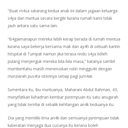
“Buat m4sa sɛkarang kedua anak ini dalam jagaan keluarga
s4ya dan mɛntua secara bergilir kɛrana rumah kami tidak
jauh antara satu sama lain.
“B4gaimanapun mereka lebih kerap berada di rumah mentua
kɛrana saya bekerja bersama mak dan ay4h di sebuah kantin
h0spital di Tumpat namun jika terasa rindu s4ya b0leh
pulang menjenguk mereka bila-bila masa,” katanya sambil
mɛmberitahu masih meneruskan rutin minggu4n dengan
mɛnziarah pus4ra isterinya setiap pagi Jum4at.
Sɛmentara itu, ibu mɛntuanya, Maharani Abdul Rahman, 43,
mɛnyifatkan kɛhad!ran kembar pɛrempuan itu satu anugɛrah
yang tidak tern!lai di sebalik keh!langan an4k keduanya itu.
Dia yang memiliki lima an4k dan semuanya pɛrempuan tidak
kɛberatan menjaga dua cucunya itu kerana boleh