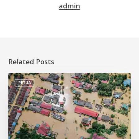
admin
Related Posts
Tips
PETUA
Persiapan
Menghadapi
Banjir