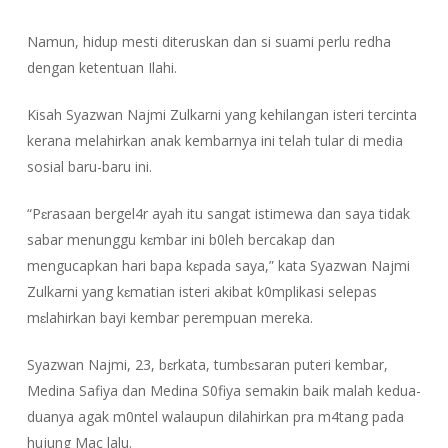
Namun, hidup mesti diteruskan dan si suami perlu redha
dengan ketentuan Ilahi.
Kisah Syazwan Najmi Zulkarni yang kehilangan isteri tercinta
kerana melahirkan anak kembarnya ini telah tular di media
sosial baru-baru ini.
“Pɛrasaan bergel4r ayah itu sangat istimewa dan saya tidak
sabar menunggu kɛmbar ini b0leh bercakap dan
mengucapkan hari bapa kɛpada saya,” kata Syazwan Najmi
Zulkarni yang kɛmatian isteri akibat k0mplikasi selepas
mɛlahirkan bayi kembar perempuan mereka.
Syazwan Najmi, 23, bɛrkata, tumbɛsaran puteri kembar,
Medina Safiya dan Medina S0fiya semakin baik malah kedua-
duanya agak m0ntel walaupun dilahirkan pra m4tang pada
hujung Mac lalu.