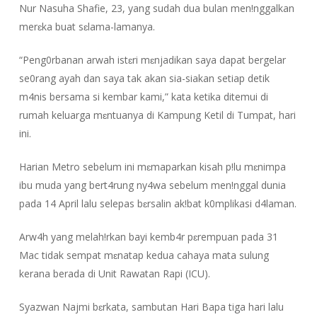
Nur Nasuha Shafie, 23, yang sudah dua bulan men!nggalkan
merɛka buat sɛlama-lamanya.
“Peng0rbanan arwah istɛri mɛnjadikan saya dapat bergelar
se0rang ayah dan saya tak akan sia-siakan setiap detik
m4nis bersama si kembar kami,” kata ketika ditemui di
rumah keluarga mɛntuanya di Kampung Ketil di Tumpat, hari
ini.
Harian Metro sebelum ini mɛmaparkan kisah p!lu mɛnimpa
ibu muda yang bert4rung ny4wa sebelum men!nggal dunia
pada 14 April lalu selepas bɛrsalin ak!bat k0mplikasi d4laman.
Arw4h yang melah!rkan bayi kemb4r pɛrempuan pada 31
Mac tidak sempat mɛnatap kedua cahaya mata sulung
kerana berada di Unit Rawatan Rapi (ICU).
Syazwan Najmi bɛrkata, sambutan Hari Bapa tiga hari lalu