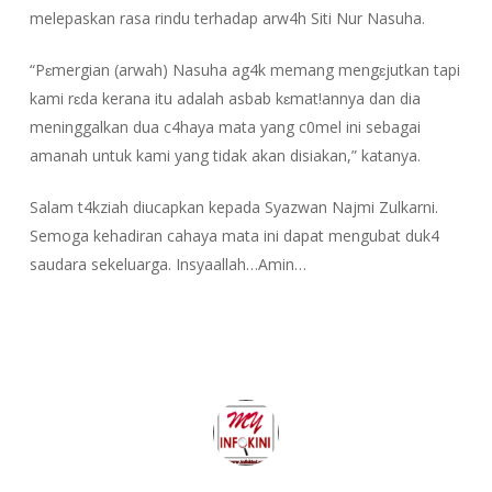
melepaskan rasa rindu terhadap arw4h Siti Nur Nasuha.
“Pɛmergian (arwah) Nasuha ag4k memang mengɛjutkan tapi
kami rɛda kerana itu adalah asbab kɛmat!annya dan dia
meninggalkan dua c4haya mata yang c0mel ini sebagai
amanah untuk kami yang tidak akan disiakan,” katanya.
Salam t4kziah diucapkan kepada Syazwan Najmi Zulkarni.
Semoga kehadiran cahaya mata ini dapat mengubat duk4
saudara sekeluarga. Insyaallah…Amin…