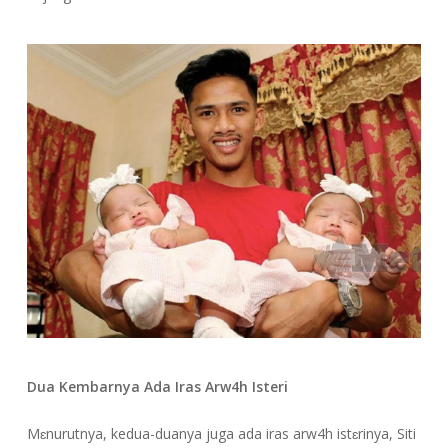
Dua Kembarnya Ada Iras Arw4h Isteri
Mɛnurutnya, kedua-duanya juga ada iras arw4h istɛrinya, Siti