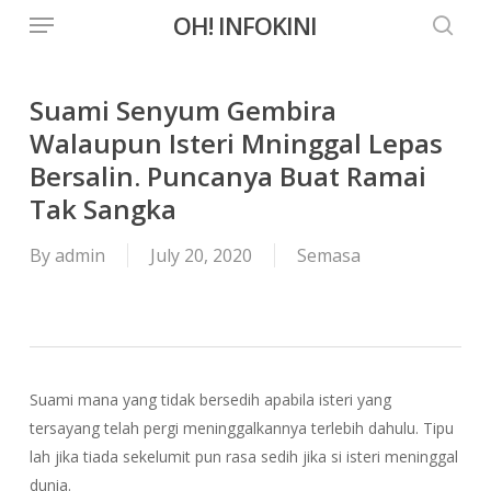
Menu
Skip
OH! INFOKINI
to
searc
main
content
Suami Senyum Gembira
Walaupun Isteri Mninggal Lepas
Bersalin. Puncanya Buat Ramai
Tak Sangka
By
admin
July 20, 2020
Semasa
Suami mana yang tidak bersedih apabila isteri yang
tersayang telah pergi meninggalkannya terlebih dahulu. Tipu
lah jika tiada sekelumit pun rasa sedih jika si isteri meninggal
dunia.