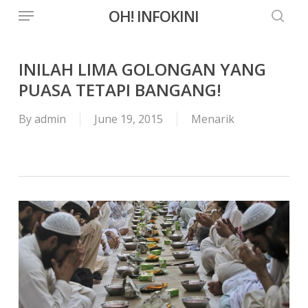
Menu
Skip
OH! INFOKINI
to
searc
main
content
INILAH LIMA GOLONGAN YANG
PUASA TETAPI BANGANG!
By
admin
June 19, 2015
Menarik