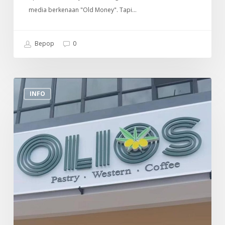
media berkenaan "Old Money". Tapi…
Bepop
0
Tempat
INFO
Makan
Menarik
Di
Sekitar
Sungai
Buloh
(Olios)