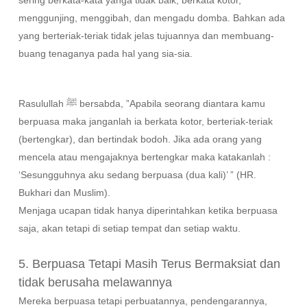
sering berkata-kata yanga tidak baik, berkata kotor,
menggunjing, menggibah, dan mengadu domba. Bahkan ada
yang berteriak-teriak tidak jelas tujuannya dan membuang-
buang tenaganya pada hal yang sia-sia.
Rasulullah ﷺ bersabda, ”Apabila seorang diantara kamu
berpuasa maka janganlah ia berkata kotor, berteriak-teriak
(bertengkar), dan bertindak bodoh. Jika ada orang yang
mencela atau mengajaknya bertengkar maka katakanlah :
‘Sesungguhnya aku sedang berpuasa (dua kali)’ ” (HR.
Bukhari dan Muslim).
Menjaga ucapan tidak hanya diperintahkan ketika berpuasa
saja, akan tetapi di setiap tempat dan setiap waktu.
5. Berpuasa Tetapi Masih Terus Bermaksiat dan
tidak berusaha melawannya
Mereka berpuasa tetapi perbuatannya, pendengarannya,