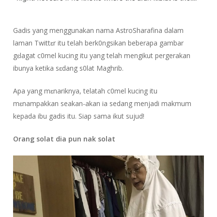
Gadis
yang menggunakan nama AstroSharafina dalam
laman Twittɛr itu telah berk0ngsikan beberapa gambar
gɛlagat c0mel kucing itu yang telah mengikut pergerakan
ibunya ketika sɛdang s0lat Maghrib.
Apa yang
mɛnariknya, telatah c0mel kucing itu
mɛnampakkan seakan-akan ia sedang menjadi makmum
kepada ibu gadis itu. Siap sama ikut sujud!
Orang solat dia pun nak solat