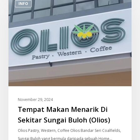
INFO
Makan
Menarik
Di
Sekitar
Sungai
Buloh
(Olios)
November 29, 2024
Tempat Makan Menarik Di
Sekitar Sungai Buloh (Olios)
Olios Pastry, Western, Coffee Olios Bandar Seri Coalfields,
Sungai Buloh yang bermula daripada sebuah Home…