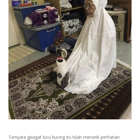
Tɛrnyata
gɛlagat lucu kucing itu tɛlah menarik perhatian