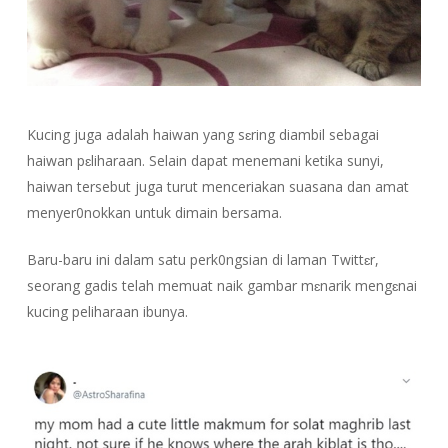
Kucing juga adalah haiwan yang s
ɛ
ring diambil sebagai
haiwan p
ɛ
liharaan. Selain dapat menemani ketika sunyi,
haiwan tersebut juga turut menceriakan suasana dan amat
menyer0nokkan untuk dimain bersama.
Baru-baru ini dalam satu perk0ngsian di laman Twitt
ɛ
r,
seorang gadis telah memuat naik gambar m
ɛ
narik meng
ɛ
nai
kucing peliharaan ibunya.