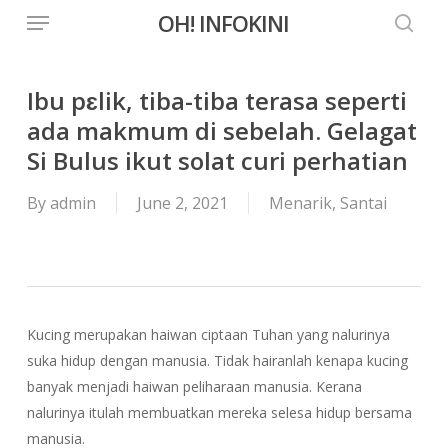
Menu
Skip
OH! INFOKINI
to
searc
main
content
Ibu pɛlik, tiba-tiba terasa seperti
ada makmum di sebelah. Gelagat
Si Bulus ikut solat curi perhatian
By
admin
June 2, 2021
Menarik
,
Santai
Kucing merupakan haiwan ciptaan Tuhan yang nalurinya
suka hidup dengan manusia. Tidak hairanlah kenapa kucing
banyak menjadi haiwan peliharaan manusia. Kerana
nalurinya itulah membuatkan mereka selesa hidup bersama
manusia.