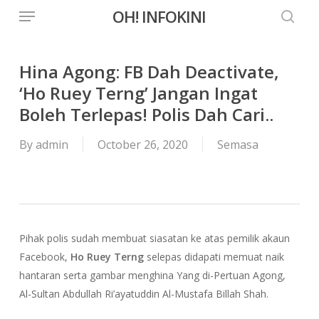
Menu
Skip
OH! INFOKINI
to
searc
main
content
Hina Agong: FB Dah Deactivate,
‘Ho Ruey Terng’ Jangan Ingat
Boleh Terlepas! Polis Dah Cari..
By
admin
October 26, 2020
Semasa
Pihak polis sudah membuat siasatan ke atas pemilik akaun
Facebook,
Ho Ruey Terng
selepas didapati memuat naik
hantaran serta gambar menghina Yang di-Pertuan Agong,
Al-Sultan Abdullah Ri’ayatuddin Al-Mustafa Billah Shah.