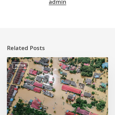
admin
Related Posts
Tips
PETUA
Persiapan
Menghadapi
Banjir