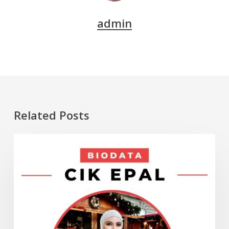
admin
Related Posts
Biodata
ARTIS
Cik
Epal,
Nama
Sebenar
dan
Tarikh