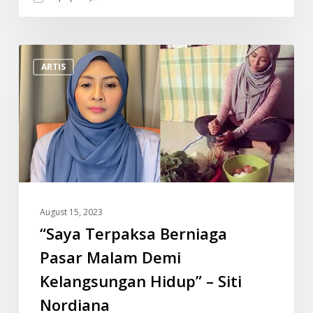
“Saya
ARTIS
Terpaksa
Berniaga
Pasar
Malam
Demi
Kelangsungan
Hidup”
–
August 15, 2023
Siti
“Saya Terpaksa Berniaga
Nordiana
Pasar Malam Demi
Kelangsungan Hidup” – Siti
Nordiana