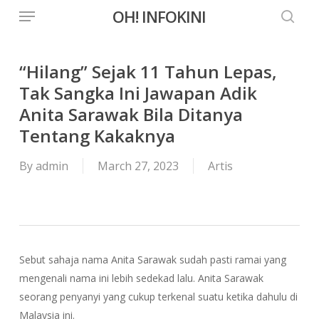
Menu
Skip
OH! INFOKINI
to
searc
main
content
“Hilang” Sejak 11 Tahun Lepas,
Tak Sangka Ini Jawapan Adik
Anita Sarawak Bila Ditanya
Tentang Kakaknya
By
admin
March 27, 2023
Artis
Sebut sahaja nama Anita Sarawak sudah pasti ramai yang
mengenali nama ini lebih sedekad lalu. Anita Sarawak
seorang penyanyi yang cukup terkenal suatu ketika dahulu di
Malaysia ini.