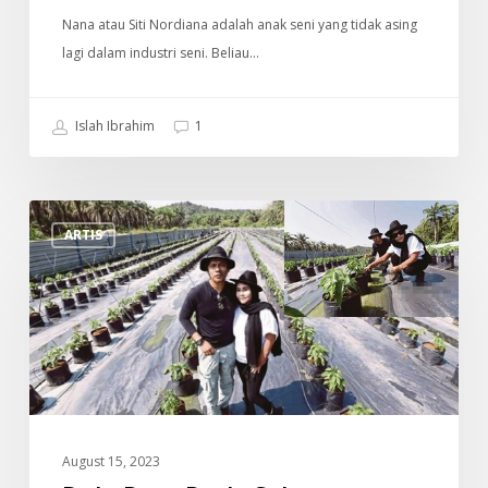
Nana atau Siti Nordiana adalah anak seni yang tidak asing
lagi dalam industri seni. Beliau…
Islah Ibrahim
1
Dulu
ARTIS
Ratu
Rock,
Sekarang
Mampu
Jana
100k
Sebulan
Dengan
August 15, 2023
Tanam