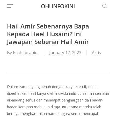
Menu
Skip
OH! INFOKINI
to
searc
main
content
Hail Amir Sebenarnya Bapa
Kepada Hael Husaini? Ini
Jawapan Sebenar Hail Amir
By
Islah Ibrahim
January 17, 2023
Artis
Dalam zaman yang penuh dengan karya kreatif, dapat
diperhatikan hasil karya oleh individu-individu seni ini semakin
dipandang serius dan mendapat penghargaan dari badan-
badan kerajaan mahupun diraja. Ini kerana mereka telah
berjaya mengharumkan nama negara sertai mencapai