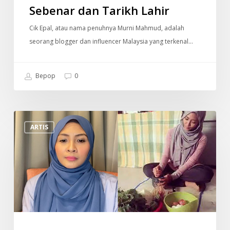
Sebenar dan Tarikh Lahir
Cik Epal, atau nama penuhnya Murni Mahmud, adalah
seorang blogger dan influencer Malaysia yang terkenal…
Bepop
0
“Saya
ARTIS
Terpaksa
Berniaga
Pasar
Malam
Demi
Kelangsungan
Hidup”
–