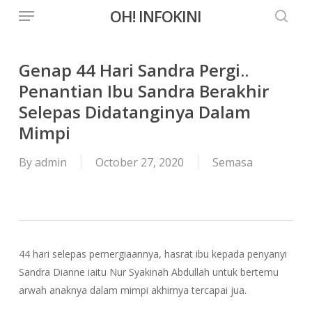
Menu
Skip
OH! INFOKINI
to
searc
main
content
Genap 44 Hari Sandra Pergi..
Penantian Ibu Sandra Berakhir
Selepas Didatanginya Dalam
Mimpi
By
admin
October 27, 2020
Semasa
44 hari selepas pemergiaannya, hasrat ibu kepada penyanyi
Sandra Dianne iaitu Nur Syakinah Abdullah untuk bertemu
arwah anaknya dalam mimpi akhirnya tercapai jua.