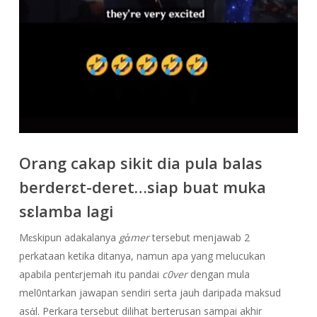
Orang cakap sikit dia pula balas
berderɛt-deret…siap buat muka
sɛlamba lagi
Mɛskipun adakalanya
gἀmer
tersebut menjawab 2
perkataan ketika ditanya, namun apa yang melucukan
apabila pentɛrjemah itu
pandai
c0ver
dengan mula
mel0ntarkan jawapan sendiri serta jauh daripada maksud
asἀl. Perkara tersebut dilihat berterusan sampai akhir