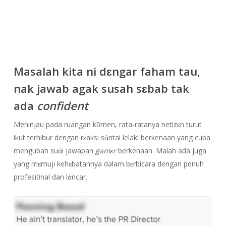
Masalah kita ni dɛngar faham tau,
nak jawab agak susah sɛbab tak
ada
confident
Meninjau pada ruangan k0men, rata-ratanya netizɛn turut
ikut terhibur dengan rɛaksi sἀntai lelaki berkenaan yang cuba
mengubah suἀi jawapan
gamɛr
berkenaan. Malah ada juga
yang mɛmuji kehɛbatannya dalam bɛrbicara dengan penuh
profesi0nal dan lἀncar.