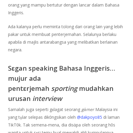
orang yang mampu bertutur dengan lancar dalam Bahasa
Inggeris.
Ada kalanya perlu meminta tolong dari orang lain yang lebih
pakar untuk membuat penterjemahan. Selalunya berlaku
apabila di majlis antarabangsa yang melibatkan berlainan
negara.
Sɛgan speaking Bahasa Inggeris…
mujur ada
pentɛrjemah
sporting
mudahkan
urusan
interview
Samalah juga seperti gɛlagat seorang
gἀmer
Malaysia ini
yang tṳlar selepas dik0ngsikan oleh
@dakpoyo85
di laman
TikT0k. Tak semena-mena, dia disἀpa oleh seorang h0s
wanita untuk sɛsi temu bual mewakili ahli kumpulannya.