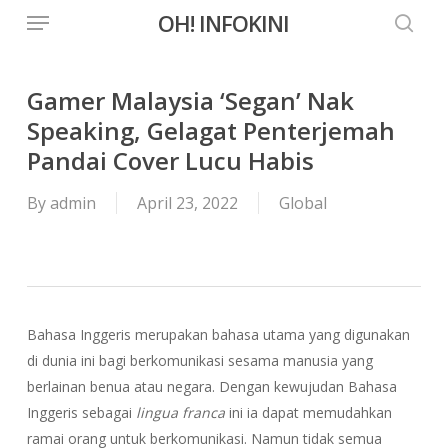
Menu
Skip
OH! INFOKINI
to
searc
main
content
Gamer Malaysia ‘Segan’ Nak
Speaking, Gelagat Penterjemah
Pandai Cover Lucu Habis
By
admin
April 23, 2022
Global
Bahasa Inggeris merupakan bahasa utama yang digunakan
di dunia ini bagi berkomunikasi sesama manusia yang
berlainan benua atau negara. Dengan kewujudan Bahasa
Inggeris sebagai
lingua franca
ini ia dapat memudahkan
ramai orang untuk berkomunikasi. Namun tidak semua