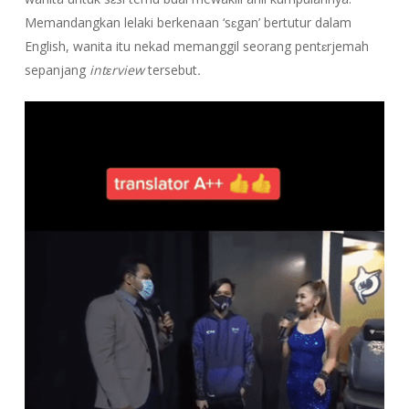
Memandangkan lelaki berkenaan ‘sɛgan’ bertutur dalam
English, wanita itu nekad memanggil seorang pentɛrjemah
sepanjang
intɛrview
tersebut
.