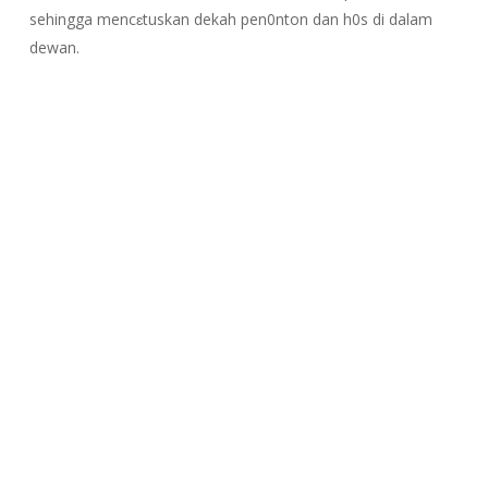
sehingga mencɛtuskan dekah pen0nton dan h0s di dalam
dewan.