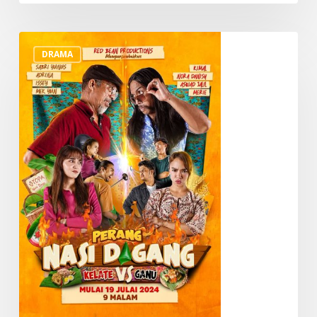
Drama
DRAMA
:
Perang
Nasi
Dagang
Kelate
Vs
Ganu