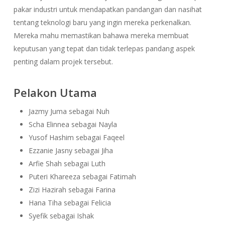
pakar industri untuk mendapatkan pandangan dan nasihat
tentang teknologi baru yang ingin mereka perkenalkan.
Mereka mahu memastikan bahawa mereka membuat
keputusan yang tepat dan tidak terlepas pandang aspek
penting dalam projek tersebut.
Pelakon Utama
Jazmy Juma sebagai Nuh
Scha Elinnea sebagai Nayla
Yusof Hashim sebagai Faqeel
Ezzanie Jasny sebagai Jiha
Arfie Shah sebagai Luth
Puteri Khareeza sebagai Fatimah
Zizi Hazirah sebagai Farina
Hana Tiha sebagai Felicia
Syefik sebagai Ishak