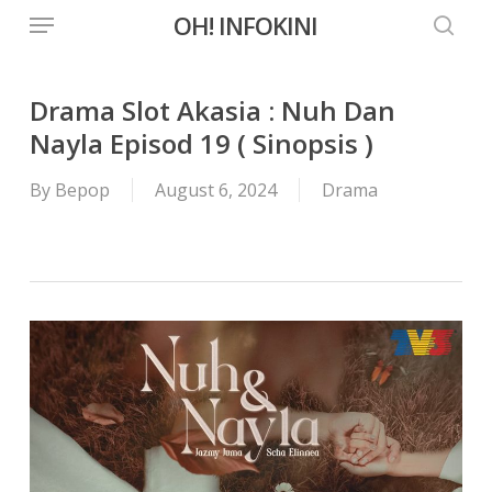
Menu
Skip
OH! INFOKINI
to
searc
main
content
Drama Slot Akasia : Nuh Dan
Nayla Episod 19 ( Sinopsis )
By
Bepop
August 6, 2024
Drama