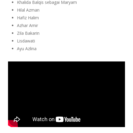
Khalida Balqis sebagai Maryam
Hilal Azman
Hafiz Halim
Azhar Amir
Zila Bakarin
Lisdawati
Ayu Azlina