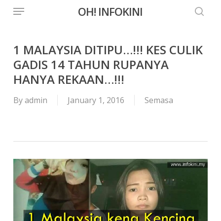
Menu
Skip
OH! INFOKINI
to
searc
main
content
1 MALAYSIA DITIPU…!!! KES CULIK
GADIS 14 TAHUN RUPANYA
HANYA REKAAN…!!!
By
admin
January 1, 2016
Semasa