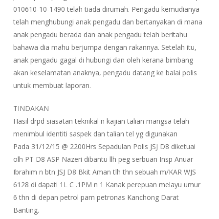
010610-10-1490 telah tiada dirumah. Pengadu kemudianya
telah menghubungi anak pengadu dan bertanyakan di mana
anak pengadu berada dan anak pengadu telah beritahu
bahawa dia mahu berjumpa dengan rakannya. Setelah itu,
anak pengadu gagal di hubungi dan oleh kerana bimbang
akan keselamatan anaknya, pengadu datang ke balai polis
untuk membuat laporan.
TINDAKAN
Hasil drpd siasatan teknikal n kajian talian mangsa telah
menimbul identiti saspek dan talian tel yg digunakan
Pada 31/12/15 @ 2200Hrs Sepadulan Polis JSJ D8 diketuai
olh PT D8 ASP Nazeri dibantu llh peg serbuan Insp Anuar
Ibrahim n btn JSJ D8 Bkit Aman tlh thn sebuah m/KAR WJS
6128 di dapati 1L C .1PM n 1 Kanak perepuan melayu umur
6 thn di depan petrol pam petronas Kanchong Darat
Banting.