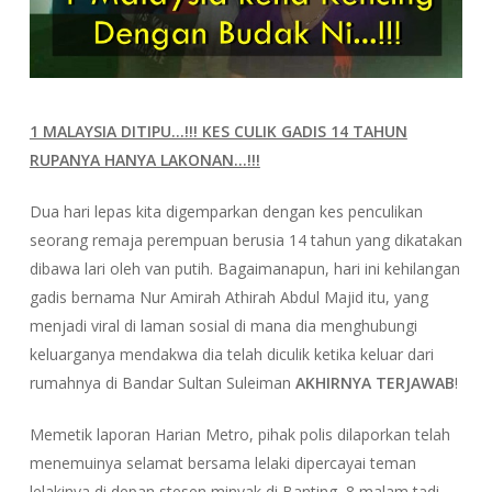
1 MALAYSIA DITIPU…!!! KES CULIK GADIS 14 TAHUN
RUPANYA HANYA LAKONAN…!!!
Dua hari lepas kita digemparkan dengan kes penculikan
seorang remaja perempuan berusia 14 tahun yang dikatakan
dibawa lari oleh van putih. Bagaimanapun, hari ini kehilangan
gadis bernama Nur Amirah Athirah Abdul Majid itu, yang
menjadi viral di laman sosial di mana dia menghubungi
keluarganya mendakwa dia telah diculik ketika keluar dari
rumahnya di Bandar Sultan Suleiman
AKHIRNYA TERJAWAB
!
Memetik laporan Harian Metro, pihak polis dilaporkan telah
menemuinya selamat bersama lelaki dipercayai teman
lelakinya di depan stesen minyak di Banting, 8 malam tadi.