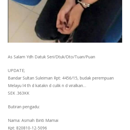
As Salam Ydh Datuk Seri/Dtuk/Dto/Tuan/Puan
UPDATE;
Bandar Sultan Suleiman Rpt: 4456/15, budak perempuan
Melayu l4 th d katakn d culik n d viralkan…
SEK .363KK
Butiran pengadu:
Nama: Asmah Binti Mamai
Kpt: 820810-12-5096