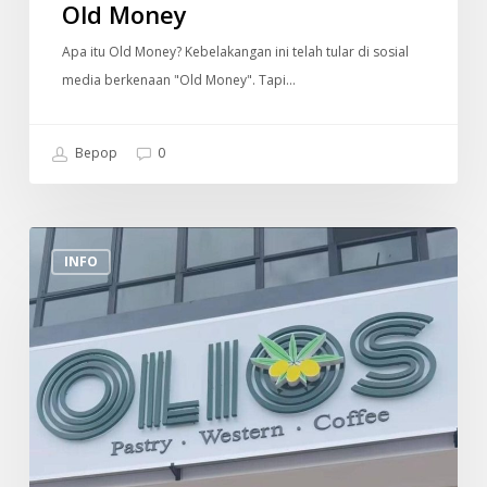
Old Money
Apa itu Old Money? Kebelakangan ini telah tular di sosial
media berkenaan "Old Money". Tapi…
Bepop
0
Tempat
INFO
Makan
Menarik
Di
Sekitar
Sungai
Buloh
(Olios)