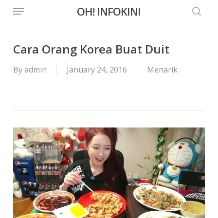
Menu
Skip
OH! INFOKINI
to
searc
main
content
Cara Orang Korea Buat Duit
By
admin
January 24, 2016
Menarik