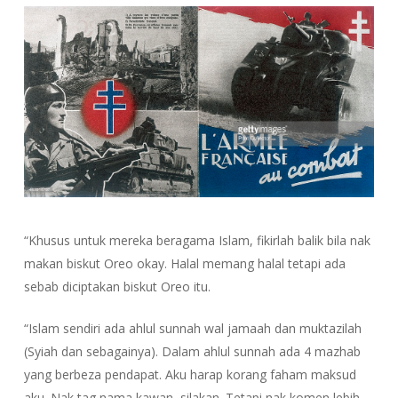
“Khusus untuk mereka beragama Islam, fikirlah balik bila nak
makan biskut Oreo okay. Halal memang halal tetapi ada
sebab diciptakan biskut Oreo itu.
“Islam sendiri ada ahlul sunnah wal jamaah dan muktazilah
(Syiah dan sebagainya). Dalam ahlul sunnah ada 4 mazhab
yang berbeza pendapat. Aku harap korang faham maksud
aku. Nak tag nama kawan, silakan. Tetapi nak komen lebih-