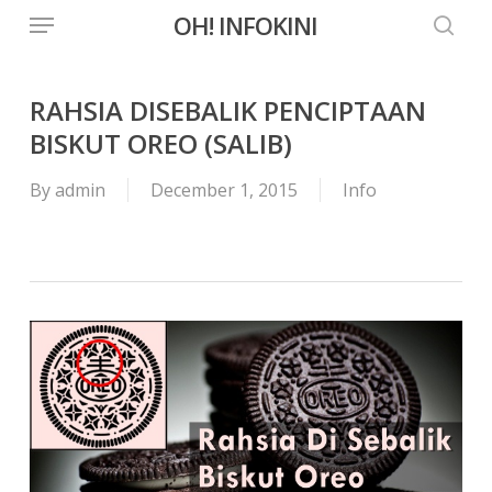
Menu
Skip
OH! INFOKINI
to
searc
main
content
RAHSIA DISEBALIK PENCIPTAAN
BISKUT OREO (SALIB)
By
admin
December 1, 2015
Info