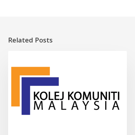
Related Posts
10
INFO
Kolej
Komuniti
Terbaik
di
Malaysia
(2025)
–
Panduan
Lengkap
Pelajar