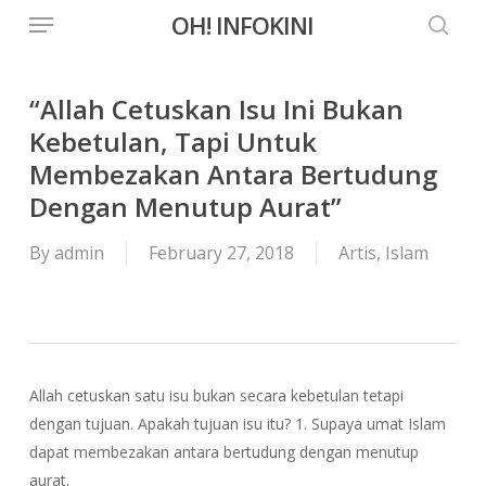
Menu
Skip
OH! INFOKINI
to
searc
main
content
“Allah Cetuskan Isu Ini Bukan
Kebetulan, Tapi Untuk
Membezakan Antara Bertudung
Dengan Menutup Aurat”
By
admin
February 27, 2018
Artis
,
Islam
Allah cetuskan satu isu bukan secara kebetulan tetapi
dengan tujuan. Apakah tujuan isu itu? 1. Supaya umat Islam
dapat membezakan antara bertudung dengan menutup
aurat.