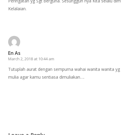
Peringatan yg Sgt berguna. Sesungguh nya Kita selalu dlm
Kelalaian.
Reply
En As
March 2, 2018 at 10:44 am
Tutuplah aurat dengan sempurna wahai wanita wanita yg
mulia agar kamu sentiasa dimuliakan….
Reply
Leave a Reply