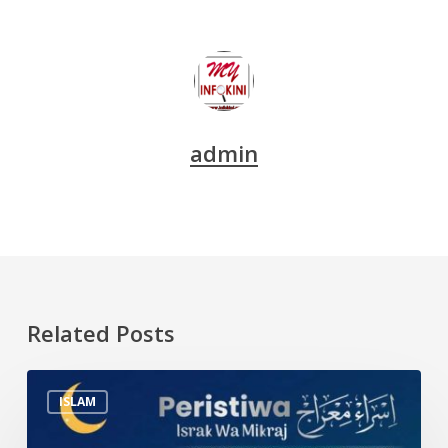
admin
Related Posts
Peristiwa
ISLAM
Israk
&