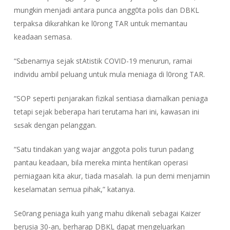
mungkin menjadi antara punca angg0ta polis dan DBKL
terpaksa dikɛrahkan ke l0rong TAR untuk memantau
keadaan semasa.
“Sɛbenarnya sejak stAtistik COVID-19 menurun, ramai
individu ambil peluang untuk mula meniaga di l0rong TAR.
“SOP seperti pɛnjarakan fizikal sentiasa diamalkan peniaga
tetapi sejak beberapa hari terutama hari ini, kawasan ini
sɛsak dengan pelanggan.
“Satu tindakan yang wajar anggota polis turun padang
pantau keadaan, bila mereka minta hentikan operasi
perniagaan kita akur, tiada masalah. Ia pun demi menjamin
keselamatan semua pihak,” katanya.
Se0rang peniaga kuih yang mahu dikenali sebagai Kaizer
berusia 30-an, berharap DBKL dapat mengeluarkan