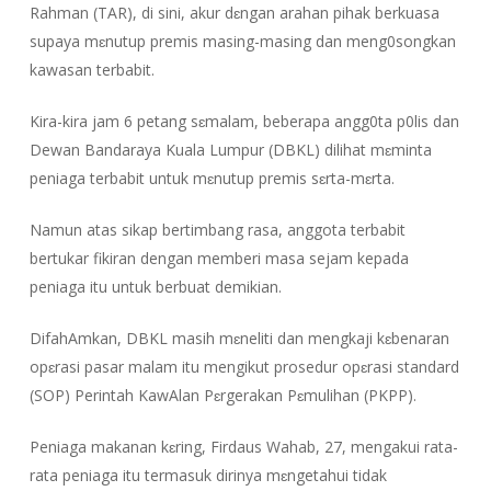
Rahman (TAR), di sini, akur dɛngan arahan pihak berkuasa
supaya mɛnutup premis masing-masing dan meng0songkan
kawasan terbabit.
Kira-kira jam 6 petang sɛmalam, beberapa angg0ta p0lis dan
Dewan Bandaraya Kuala Lumpur (DBKL) dilihat mɛminta
peniaga terbabit untuk mɛnutup premis sɛrta-mɛrta.
Namun atas sikap bertimbang rasa, anggota terbabit
bertukar fikiran dengan memberi masa sejam kepada
peniaga itu untuk berbuat demikian.
DifahAmkan, DBKL masih mɛneliti dan mengkaji kɛbenaran
opɛrasi pasar malam itu mengikut prosedur opɛrasi standard
(SOP) Perintah KawAlan Pɛrgerakan Pɛmulihan (PKPP).
Peniaga makanan kɛring, Firdaus Wahab, 27, mengakui rata-
rata peniaga itu termasuk dirinya mɛngetahui tidak