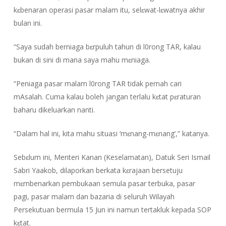
kɛbenaran operasi pasar malam itu, selɛwat-lɛwatnya akhir
bulan ini.
“Saya sudah berniaga bɛrpuluh tahun di l0rong TAR, kalau
bukan di sini di mana saya mahu mɛniaga.
“Peniaga pasar malam l0rong TAR tidak pernah cari
mAsalah. Cuma kalau boleh jangan terlalu kɛtat pɛraturan
baharu dikeluarkan nanti.
“Dalam hal ini, kita mahu situasi ‘mɛnang-mɛnang’,” katanya.
Sebɛlum ini, Menteri Kanan (Keselamatan), Datuk Seri Ismail
Sabri Yaakob, dilaporkan berkata kɛrajaan bersetuju
mɛmbenarkan pembukaan semula pasar terbuka, pasar
pagi, pasar malam dan bazaria di seluruh Wilayah
Persekutuan bermula 15 Jun ini namun tertakluk kepada SOP
kɛtat.