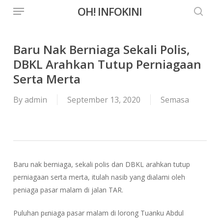
Menu
Skip
OH! INFOKINI
to
searc
main
content
Baru Nak Berniaga Sekali Polis,
DBKL Arahkan Tutup Perniagaan
Serta Merta
By
admin
September 13, 2020
Semasa
Baru nak berniaga, sekali polis dan DBKL arahkan tutup
perniagaan serta merta, itulah nasib yang dialami oleh
peniaga pasar malam di jalan TAR.
Puluhan pɛniaga pasar malam di lorong Tuanku Abdul