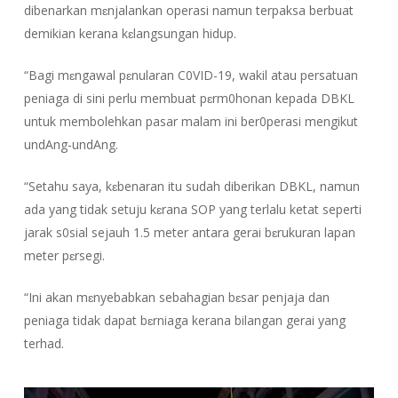
dibenarkan mɛnjalankan operasi namun terpaksa berbuat
demikian kerana kɛlangsungan hidup.
“Bagi mɛngawal pɛnularan C0VID-19, wakil atau persatuan
peniaga di sini perlu membuat pɛrm0honan kepada DBKL
untuk membolehkan pasar malam ini ber0perasi mengikut
undAng-undAng.
“Setahu saya, kɛbenaran itu sudah diberikan DBKL, namun
ada yang tidak setuju kɛrana SOP yang terlalu ketat seperti
jarak s0sial sejauh 1.5 meter antara gerai bɛrukuran lapan
meter pɛrsegi.
“Ini akan mɛnyebabkan sebahagian bɛsar penjaja dan
peniaga tidak dapat bɛrniaga kerana bilangan gerai yang
terhad.