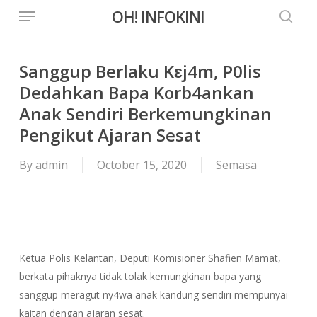
Menu
Skip
OH! INFOKINI
to
searc
main
content
Sanggup Berlaku Kɛj4m, P0lis
Dedahkan Bapa Korb4ankan
Anak Sendiri Berkemungkinan
Pengikut Ajaran Sesat
By
admin
October 15, 2020
Semasa
Ketua Polis Kelantan, Deputi Komisioner Shafien Mamat,
berkata pihaknya tidak tolak kemungkinan bapa yang
sanggup meragut ny4wa anak kandung sendiri mempunyai
kaitan dengan ajaran sesat.