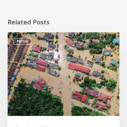
Related Posts
Tips
PETUA
Persiapan
Menghadapi
Banjir