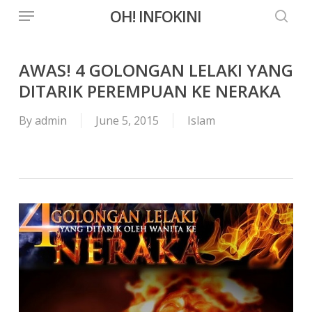
Menu
Skip
OH! INFOKINI
to
searc
main
content
AWAS! 4 GOLONGAN LELAKI YANG
DITARIK PEREMPUAN KE NERAKA
By
admin
June 5, 2015
Islam