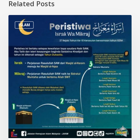
Related Posts
Peristiwa
ISLAM
Israk
&
Mikraj
dan
Tarikh
Penting
dalam
Islam