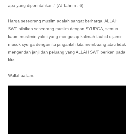
apa yang diperintahkan.” (At Tahrim : 6)
Harga seseorang muslim adalah sangat berharga. ALLAH
SWT nilaikan seseorang muslim dengan SYURGA, semua
kaum muslimin yakni yang mengucap kalimah tauhid dijamin
masuk syurga dengan itu janganlah kita membuang atau tidak
mengendah janji dan peluang yang ALLAH SWT berikan pada
kita.
Wallahua’lam..