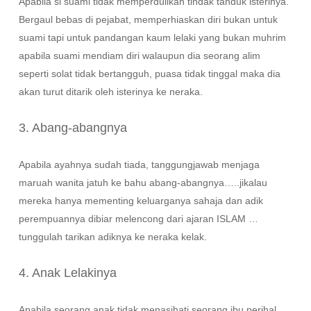
Apabila si suami tidak memperdulikan tindak tanduk isterinya.
Bergaul bebas di pejabat, memperhiaskan diri bukan untuk
suami tapi untuk pandangan kaum lelaki yang bukan muhrim
apabila suami mendiam diri walaupun dia seorang alim
seperti solat tidak bertangguh, puasa tidak tinggal maka dia
akan turut ditarik oleh isterinya ke neraka.
3. Abang-abangnya
Apabila ayahnya sudah tiada, tanggungjawab menjaga
maruah wanita jatuh ke bahu abang-abangnya…..jikalau
mereka hanya mementing keluarganya sahaja dan adik
perempuannya dibiar melencong dari ajaran ISLAM …
tunggulah tarikan adiknya ke neraka kelak.
4. Anak Lelakinya
Apabila seorang anak tidak menasihati seorang ibu perihal