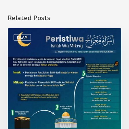
Related Posts
Peristiwa
ISLAM
Israk
&
Mikraj
dan
Tarikh
Penting
dalam
Islam