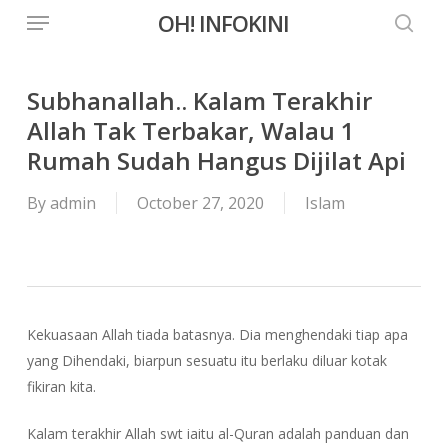
Menu
Skip
OH! INFOKINI
to
searc
main
content
Subhanallah.. Kalam Terakhir
Allah Tak Terbakar, Walau 1
Rumah Sudah Hangus Dijilat Api
By
admin
October 27, 2020
Islam
Kekuasaan Allah tiada batasnya. Dia menghendaki tiap apa
yang Dihendaki, biarpun sesuatu itu berlaku diluar kotak
fikiran kita.
Kalam terakhir Allah swt iaitu al-Quran adalah panduan dan