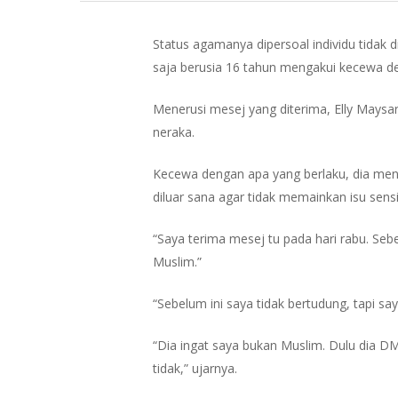
Status agamanya dipersoal individu tidak
saja berusia 16 tahun mengakui kecewa de
Menerusi mesej yang diterima, Elly Maysara
neraka.
Kecewa dengan apa yang berlaku, dia men
diluar sana agar tidak memainkan isu sensiti
“Saya terima mesej tu pada hari rabu. Seb
Muslim.”
Hit enter to search or ESC to close
“Sebelum ini saya tidak bertudung, tapi s
“Dia ingat saya bukan Muslim. Dulu dia DM
tidak,” ujarnya.