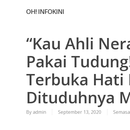
Skip
OH! INFOKINI
to
main
content
“Kau Ahli Ner
Pakai Tudung!
Terbuka Hati 
Dituduhnya 
By
admin
September 13, 2020
Semasa