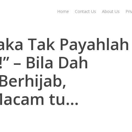
Home
Contact Us
About Us
Pri
aka Tak Payahlah
” – Bila Dah
Berhijab,
Macam tu…