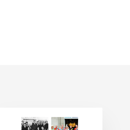
ld
DOKUMENTARI
oney