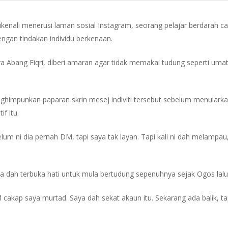
 dikenali menerusi laman sosial Instagram, seorang pelajar berdarah
ngan tindakan individu berkenaan.
 Abang Fiqri, diberi amaran agar tidak memakai tudung seperti umat Is
ghimpunkan paparan skrin mesej indiviti tersebut sebelum menulark
f itu.
elum ni dia pernah DM, tapi saya tak layan. Tapi kali ni dah melampa
aya dah terbuka hati untuk mula bertudung sepenuhnya sejak Ogos lalu
 cakap saya murtad. Saya dah sekat akaun itu. Sekarang ada balik, ta