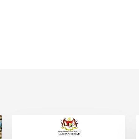
JADUAL
O
INFO
WAKTU
M
PEPERIKSAAN