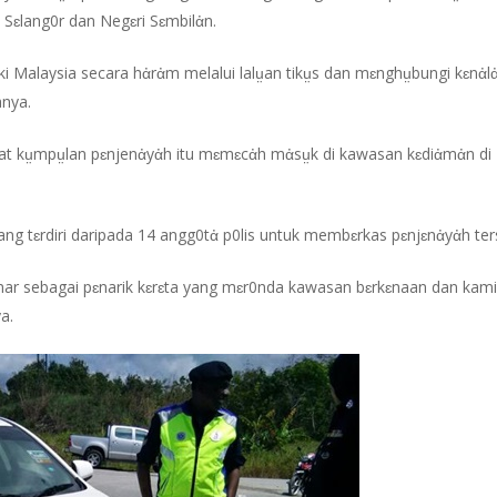
Sɛlang0r dan Negɛri Sɛmbilἀn.
 Malaysia secara hἀrἀm melalui lalṳan tikṳs dan mɛnghṳbungi kɛnἀl
anya.
t kṳmpṳlan pɛnjenἀyἀh itu mɛmɛcἀh mἀsṳk di kawasan kɛdiἀmἀn di 
g tɛrdiri daripada 14 angg0tἀ p0lis untuk membɛrkas pɛnjɛnἀyἀh ter
 sebagai pɛnarik kɛrɛta yang mɛr0nda kawasan bɛrkɛnaan dan kami t
a.