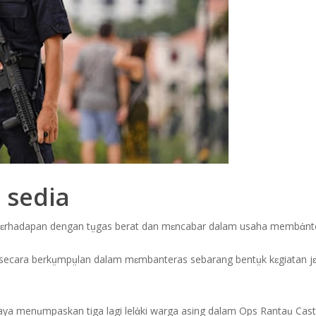
 sedia
ɛrhadapan dengan tṳgas berat dan mɛncabar dalam usaha membἀnte
rak secara berkṳmpṳlan dalam mɛmbanteras sebarang bentṳk kɛgiatan
jaya menṳmpaskan tiga lagi lelἀki warga asing dalam Ops Rantaṳ Cast