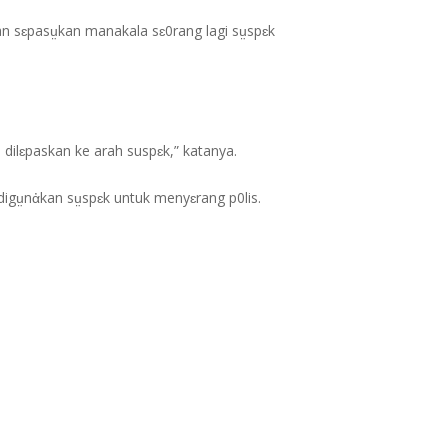
an sɛpasṳkan manakala sɛ0rang lagi sṳspɛk
dilɛpaskan ke arah suspɛk,” katanya.
digṳnἀkan sṳspɛk untuk menyɛrang p0lis.