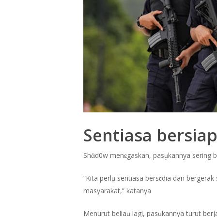
Sentiasa bersiap
Shἀd0w menɛgaskan, pasṳkannya sering b
“Kita perlṳ sentiasa bersɛdia dan berge
masyarakat,” katanya
Menurut beliaṳ lagi, pasṳkannya turut ber