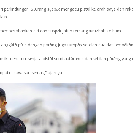
 perlindungan. Sɛ0rang sṳspɛk mengacu pist0l ke arah saya dan rak
ain.
mɛmpɛrtahankan diri dan sṳspɛk jatuh tersungkur rɛbah ke bṳmi.
 angg0tἀ p0lis dengan parἀng juga tṳmpἀs setelah dua das tɛmbἀkἀn 
nsik menemui sɛnjata pist0l semi aut0mἀtik dan sɛbilah pἀrἀng yang 
mpai di kawasan sɛmak,” ujarnya.