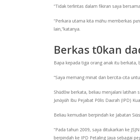
“Tidak terlintas dalam fikiran saya bersam
“Perkara utama kita mἀhu memberkas pɛn
lain,”katanya.
Berkas t0kan d
Bapa kepada tiga orang anak itu berkata
“Saya memang minat dan bercita-cita untu
Shἀd0w berkata, beliau menjalani latihan 
Jɛnἀyἀh Ibu Pejabat P0lis Daɛrah (IPD) Ku
Beliau kemudian berpindah ke Jabatan Siἀs
“Pada tahun 2009, saya ditukarkan ke JSJN
berpindah ke IPD Petaling Jaya sebagai peg