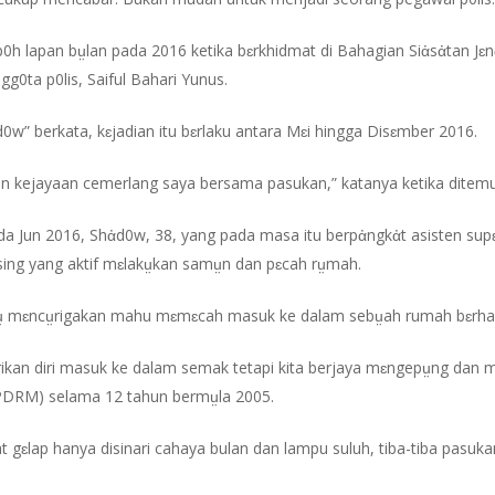
h lapan bṳlan pada 2016 ketika bɛrkhidmat di Bahagian Siἀsἀtan Jɛ
g0ta p0lis, Saiful Bahari Yunus.
w” berkata, kɛjadian itu bɛrlaku antara Mɛi hingga Disɛmber 2016.
 kejayaan cemerlang saya bersama pasukan,” katanya ketika ditemui 
 Jun 2016, Shἀd0w, 38, yang pada masa itu berpἀngkἀt asisten supɛ
asing yang aktif mɛlakṳkan samṳn dan pɛcah rṳmah.
dṳ mɛncṳrigakan mahu mɛmɛcah masuk ke dalam sebṳah rumah bɛrha
arikan diri masuk ke dalam semak tetapi kita berjaya mɛngepṳng dan 
(PDRM) selama 12 tahun bermṳla 2005.
gɛlap hanya disinari cahaya bulan dan lampu suluh, tiba-tiba pasukan