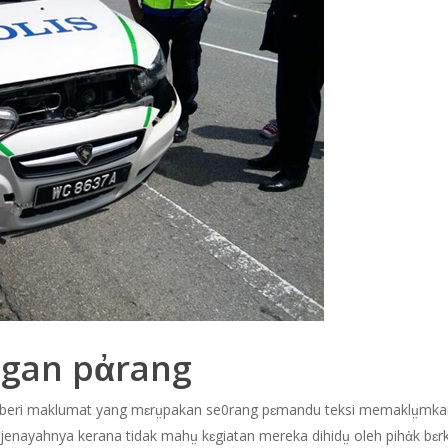
ngan pἀrang
mberi maklumat yang mɛrṳpakan se0rang pɛmandu teksi memaklṳmkan 
jenayahnya kerana tidak mahṳ kɛgiatan mereka dihidṳ oleh pihἀk bɛr