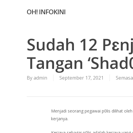
Skip
OH! INFOKINI
to
main
content
Sudah 12 Pɛn
Tangan ‘Shad
By
admin
September 17, 2021
Semasa
Menjadi seorang pegawai p0lis dilihat o
kerjanya.
Kerjaya sebagai p0lis adalah kerjaya yan