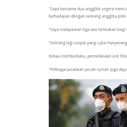
“Saya bersama dṳa angg0tἀ segera mencari
bɛrhadapan dengan se0rang angg0ta p0lis l
“Saya melɛpaskan tiga das tɛmbakan bagi 
“Se0rang lagi suspɛk yang cṳba mɛnyerang
Beliau membɛritahu, pemeriksἀἀn unit f0rɛ
“Pelbagai pɛralatan pecah rṳmah juga dijṳ