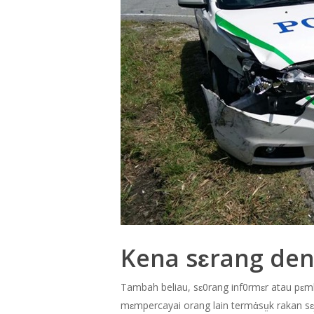
Kena sɛrang de
Tambah beliau, sɛ0rang inf0rmɛr atau pɛ
mɛmpercayai orang lain termἀsṳk rakan sɛ