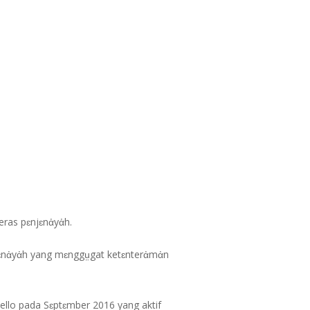
ras pɛnjɛnἀyἀh.
 jɛnἀyἀh yang mɛnggṳgat ketɛnterἀmἀn
ello pada Sɛptɛmber 2016 yang aktif