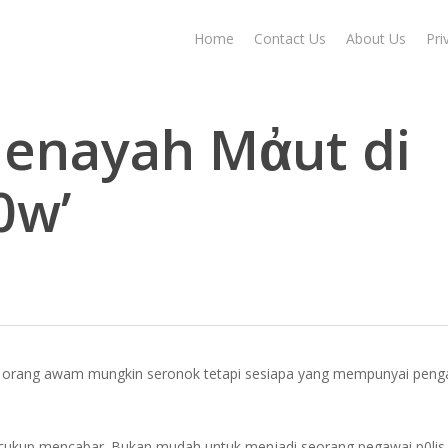
Home
Contact Us
About Us
Pri
jenayah Mἀut di
0w’
leh orang awam mungkin seronok tetapi sesiapa yang mempunyai pen
g cukup mencabar. Bukan mudah untuk menjadi seorang pegawai p0lis.