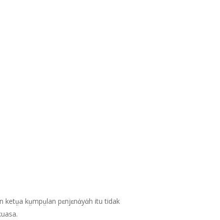
ketṳa kṳmpṳlan pɛnjɛnἀyἀh itu tidak
kuasa.