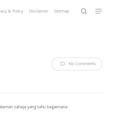
search
vacy & Policy
Disclaimer
Sitemap
Menu
No Comments
galaman sahaja yang tahu bagaimana