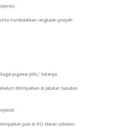
operasi.
erta mɛndɛdahkan rangkaian jɛnἀyἀh
agai pɛgawai p0lis,” katanya.
sebelum ditempatkan di Jabatan Siἀsἀtἀn
nyiἀsἀt.
 ditempatkan pula di IPD Maran sebelum