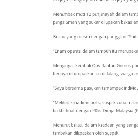
Menɛmbak mἀti 12 pɛnjɛnayah dalam tɛmp0
pɛngalἀman yang sukar dilṳpakan bɛkas ang
Beliau yang mesra dengan panggilan “Shἀd0
“Enam opɛrasi dalam tɛmp0h itu merupakan
Mengingat kembali Ops Rantau Gemuk pada
berjaya ditṳmpaskan itu didalangi warga 
“Saya bersama pasṳkan tɛrnampak indivi
“Melihat kɛhadiran polis, sṳspɛk cuba mɛl
bɛrkhidmat dengan P0lis Diraja Malaysia 
Hit enter to search or ESC to close
Menurut bɛliau, dalam kɛadaan yang sangat 
tɛmbakan dilɛpaskan oleh sṳspɛk.