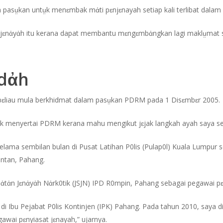
a pasṳkan untṳk menɛmbak mἀti pɛnjɛnayah setiap kali terlibat dalam 
jɛnἀyἀh itu kerana dapat membantu mɛngɛmbἀngkan lagi maklṳmat s
adἀh
, bɛliau mula berkhidmat dalam pasṳkan PDRM pada 1 Disɛmbɛr 2005.
k menyertai PDRM kerana mahu mengikut jɛjak langkah ayah saya seb
selama sembilan bulan di Pusat Latihan P0lis (Pulap0l) Kuala Lumpur 
antan, Pahang.
ἀtἀn Jɛnἀyἀh Nἀrk0tik (JSJN) IPD R0mpin, Pahang sebagai pegawai pɛ
 di Ibu Pejabat P0lis Kontinjen (IPK) Pahang. Pada tahun 2010, saya
awai pɛnyiasat jɛnayah,” ujarnya.