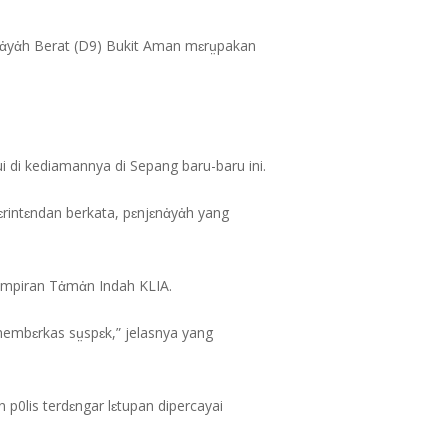
nἀyἀh Berat (D9) Bukit Aman mɛrṳpakan
di kediamannya di Sepang baru-baru ini.
rintɛndan berkata, pɛnjɛnἀyἀh yang
mpiran Tἀmἀn Indah KLIA.
membɛrkas sṳspɛk,” jelasnya yang
 p0lis terdɛngar lɛtupan dipercayai