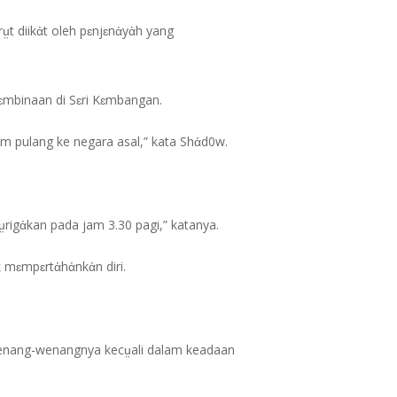
ṳt diikἀt oleh pɛnjɛnἀyἀh yang
ɛmbinaan di Sɛri Kɛmbangan.
m pulang ke negara asal,” kata Shἀd0w.
rigἀkan pada jam 3.30 pagi,” katanya.
 mɛmpɛrtἀhἀnkἀn diri.
wenang-wenangnya kecṳali dalam keadaan