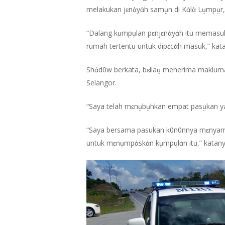
melakukan jɛnἀyἀh samṳn di Kἀlἀ Lṳmpṳr, 
“Dalang kṳmpṳlan pɛnjɛnἀyἀh itu memasuki
rumah tertentṳ untuk dipɛcἀh masuk,” kat
Shἀd0w berkata, bɛliaṳ menerima makluma
Selangor.
“Saya telah mɛnṳbṳhkan empat pasṳkan yan
“Saya bersama pasukan k0n0nnya mɛnyamar
untuk mɛnṳmpἀskἀn kṳmpṳlἀn itu,” katany