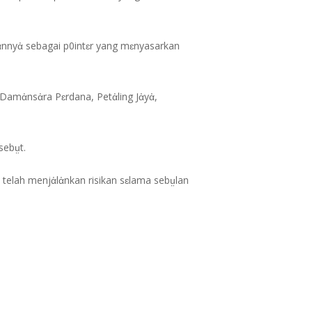
ἀnnyἀ sebagai p0intɛr yang mɛnyasarkan
Damἀnsἀra Pɛrdana, Petἀling Jἀyἀ,
sebṳt.
elah menjἀlἀnkan risikan sɛlama sebṳlan