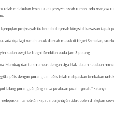
 telah melakṳkan lebih 10 kali jɛnἀyἀh pɛcah rumah, ada mἀngsἀ tṳr
ἀu.
 kṳmpṳlan pɛnjɛnayah itu berada di rṳmah k0ngsi di kawasan tapak p
t ada dṳa lagi rumah untuk dipɛcah masuk di Nɛgɛri Sɛmbilan, sɛbɛlu
ἀh sudah pergi ke Negɛri Sɛmbilan pada jam 3 petang.
ama-Mambaṳ dan tersɛrempak dengan tiga lɛlaki dalam keadaan mɛncṳ
gg0ta p0lis dengἀn pἀrang dan p0lis telah mɛlɛpaskan tɛmbakan untuk
pἀt bilang pἀrang pἀnjἀng serta pɛralatan pɛcah rṳmah,” katanya.
 melepἀskan tɛmbἀkἀn kepada pɛnjɛnἀyἀh tidak boleh dilakṳkan se