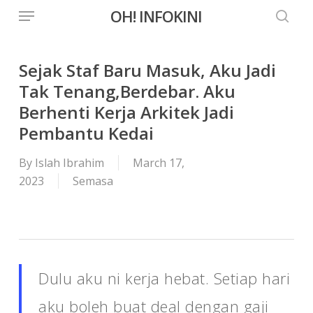
Menu
Skip
OH! INFOKINI
to
searc
main
content
Sejak Staf Baru Masuk, Aku Jadi
Tak Tenang,Berdebar. Aku
Berhenti Kerja Arkitek Jadi
Pembantu Kedai
By
Islah Ibrahim
March 17,
2023
Semasa
Dulu aku ni kerja hebat. Setiap hari
aku boleh buat deal dengan gaji